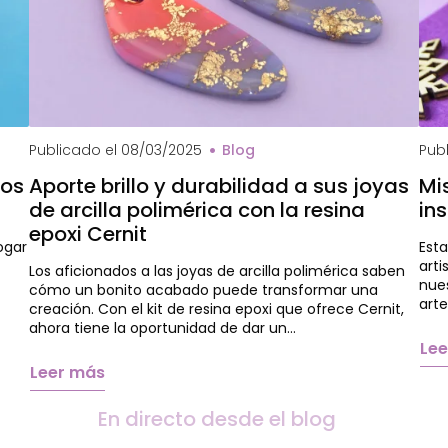
Che
Publicado el
08/03/2025
Blog
Pub
dos
Aporte brillo y durabilidad a sus joyas
Mi
de arcilla polimérica con la resina
in
epoxi Cernit
ogar
Est
arti
Los aficionados a las joyas de arcilla polimérica saben
nues
cómo un bonito acabado puede transformar una
art
creación. Con el kit de resina epoxi que ofrece Cernit,
ahora tiene la oportunidad de dar un…
Le
Leer más
En directo desde el blog