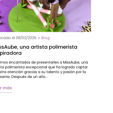
val MissAube
licado el
08/02/2025
Blog
ssAube, una artista polimerista
spiradora
amos encantados de presentarles a MissAube, una
sta polimerista excepcional que ha logrado captar
tra atención gracias a su talento y pasión por la
esanía. Después de un año…
er más