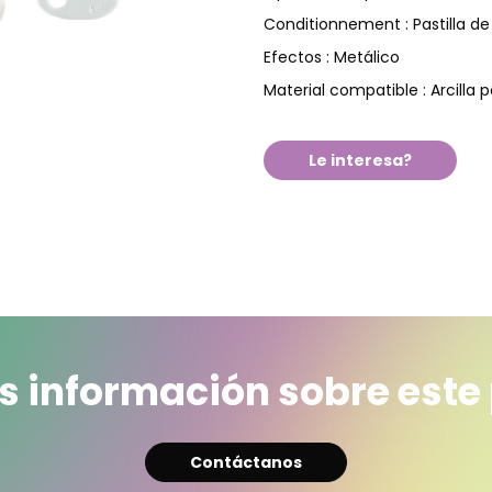
Pastilla d
Conditionnement :
Metálico
Efectos :
Arcilla 
Material compatible :
Le interesa?
 información sobre este
Contáctanos