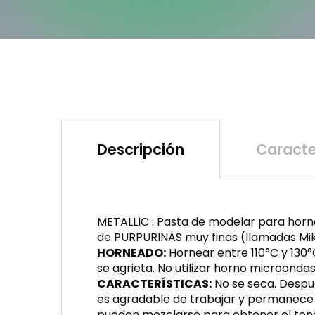
Descripción
Caracte
METALLIC : Pasta de modelar para horne
de PURPURINAS muy finas (llamadas Mik
HORNEADO:
Hornear entre 110°C y 130
se agrieta. No utilizar horno microondas
CARACTERÍSTICAS:
No se seca. Despué
es agradable de trabajar y permanece 
pueden mezclarse para obtener el ton