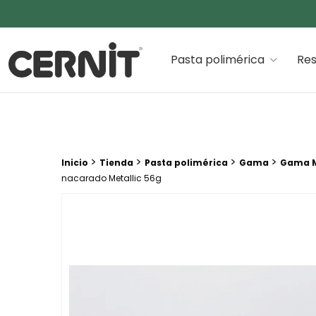
Cernit Une qualité haut de gamme pour des créations
Pasta polimérica
Res
Breadcrumb trail:
>
>
>
>
Inicio
Tienda
Pasta polimérica
Gama
Gama M
nacarado Metallic 56g