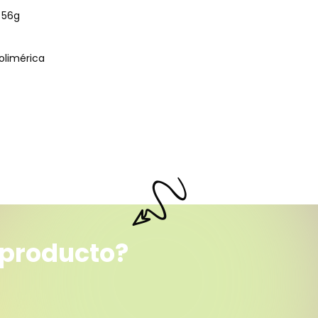
e 56g
polimérica
 producto?