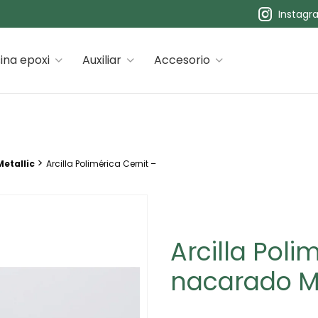
Instagr
 premiums
ina epoxi
Auxiliar
Accesorio
>
etallic
Arcilla Polimérica Cernit –
Arcilla Poli
nacarado Me