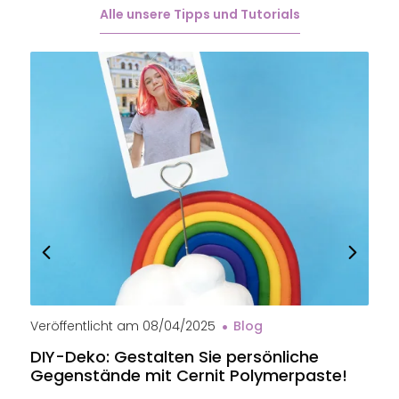
Alle unsere Tipps und Tutorials
Veröffentlicht am
08/04/2025
Blog
V
DIY-Deko: Gestalten Sie persönliche
B
Gegenstände mit Cernit Polymerpaste!
e