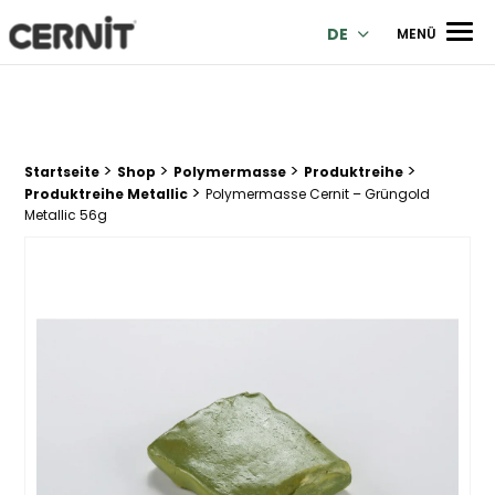
Cernit Une qualité haut de gamme pour des créations premi
Men
DE
MENÜ
>
>
>
>
Breadcrumb Trail:
Startseite
Shop
Polymermasse
Produktreihe
>
Produktreihe Metallic
Polymermasse Cernit – Grüngold
Metallic 56g