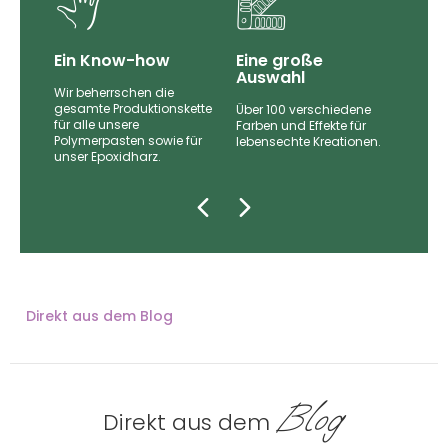
Ein Know-how
Eine große
Auswahl
Wir beherrschen die
gesamte Produktionskette
Über 100 verschiedene
für alle unsere
nd
Farben und Effekte für
Polymerpasten sowie für
lebensechte Kreationen.
unser Epoxidharz.
zugt.
Direkt aus dem Blog
Blog
Direkt aus dem