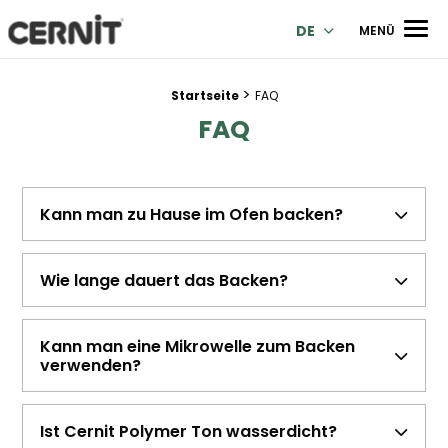
Cernit Une qualité haut de gamme pour des créations premi
Men
DE
MENÜ
>
Breadcrumb Trail:
Startseite
FAQ
FAQ
Kann man zu Hause im Ofen backen?
Wie lange dauert das Backen?
Kann man eine Mikrowelle zum Backen
verwenden?
Ist Cernit Polymer Ton wasserdicht?