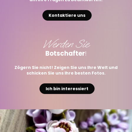
Kontaktiere uns
Werden Sie
Botschafter
!
Zögern Sie nicht! Zeigen Sie uns Ihre Welt und
schicken Sie uns Ihre besten Fotos.
Ich bin interessiert