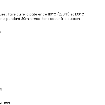
e . Faire cuire la pâte entre 110°C (230°F) et 130°C
nnel pendant 30min max. Sans odeur à la cuisson.
 :
6g
lymère