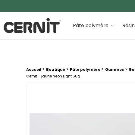
Cernit Une qualité haut de gamme pour des créations
Pâte polymère
Rési
Fil d'Ariane :
>
>
>
>
Accueil
Boutique
Pâte polymère
Gammes
Ga
Cernit – jaune Neon Light 56g