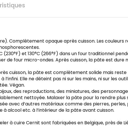
istiques
e). Complètement opaque après cuisson. Les couleurs res
 phosphorescentes.
0°C (230°F) et 130°C (266°F) dans un four traditionnel p
iliser de four micro-ondes. Après cuisson, la pâte est dure
ès cuisson, la pâte est complètement solide mais reste fl
 l’infini. Elle ne déteint pas ni sur les mains, ni sur les ou
itée. Végan.
ijoux, des reproductions, des miniatures, des personnages
ablement nettoyée. Malaxer la pâte pour la rendre plus so
isée avec d’autres matériaux comme des pierres, perles, p
 à alcool etc. à l’intérieur de la pâte avant cuisson.
er à cuire Cernit sont fabriquées en Belgique, près de Li