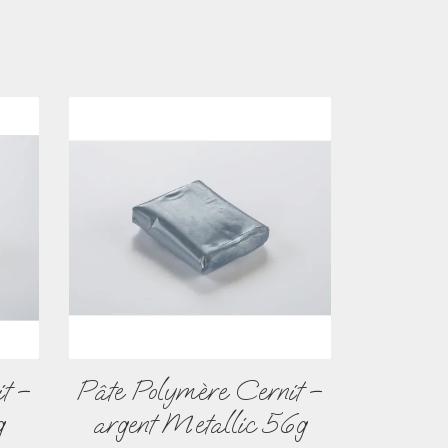
t –
Pâte Polymère Cernit –
g
argent Metallic 56g