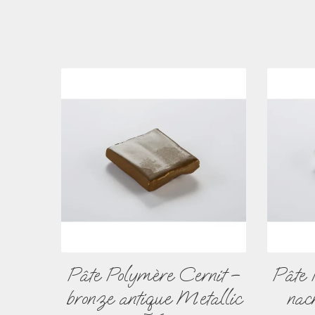
Pâte Polymère Cernit –
Pâte 
bronze antique Metallic
nac