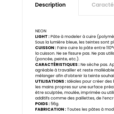
Description
Caractér
NEON
LIGHT :
Pâte à modeler à cuire (polymèr
Sous la lumière bleue, les teintes sont
CUISSON :
Faire cuire la pâte entre 11
la cuisson. Ne se fissure pas. Ne pas ut
(poncée, peinte, etc.).
CARACTÉRISTIQUES :
Ne sèche pas. Apr
agréable à travailler et reste malléable à
mélanger afin d’obtenir la teinte souha
UTILISATIONS :
Idéales pour créer des b
les mains propres sur une surface préal
être sculptée, moulée, imprimée ou util
additifs comme des paillettes, de l’encre
POIDS :
56g.
FABRICATION :
Toutes les pâtes à model