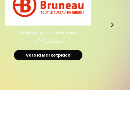
Acheter maintenant chez
Le Géant des Beaux-Arts
F
Vers la Marketplace