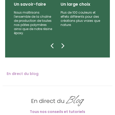
Un savoir-faire
Un large choix
Nous maîtrisons
Plus de 100 couleurs et
l'ensemble de la chaîne
effets différents pour des
par
de production de toutes
créations plus vraies que
es et
nos pâtes polymères
nature.
e
ainsi que de notre résine
époxy.
En direct du blog
Blog
En direct du
Tous nos conseils et tutoriels