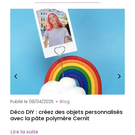
Publié le
08/04/2025
Blog
P
Déco DIY : créez des objets personnalisés
A
avec la pâte polymère Cernit
b
é
Lire la suite