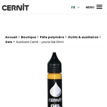
Cernit Une qualité haut de gamme pour des créations premi
Men
FR
MENU
>
>
>
>
Fil d'Ariane :
Accueil
Boutique
Pâte polymère
Outils & auxiliaires
>
Gels
Auxiliaire Cernit – jaune Gel 30ml