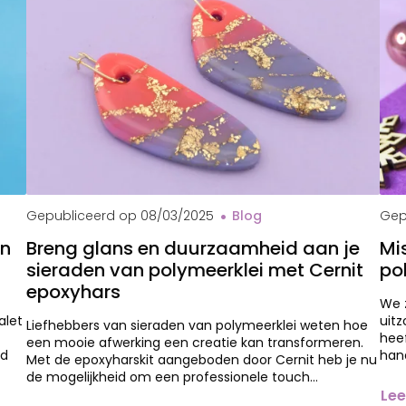
Che
Gepubliceerd op
08/03/2025
Blog
Gep
en
Breng glans en duurzaamheid aan je
Mi
sieraden van polymeerklei met Cernit
po
epoxyhars
We z
alet
uit
Liefhebbers van sieraden van polymeerklei weten hoe
heef
een mooie afwerking een creatie kan transformeren.
id
hand
Met de epoxyharskit aangeboden door Cernit heb je nu
de mogelijkheid om een professionele touch…
Lee