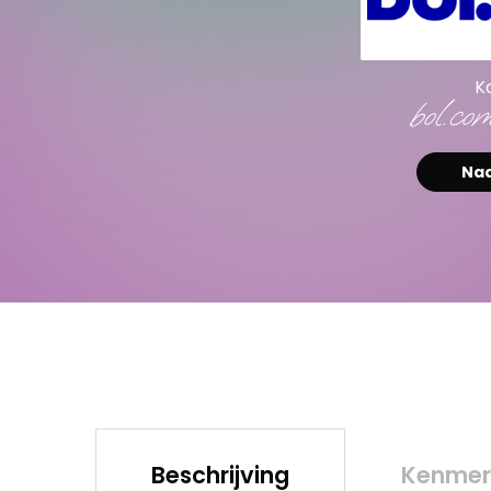
K
bol.co
Naa
Beschrijving
Kenmer