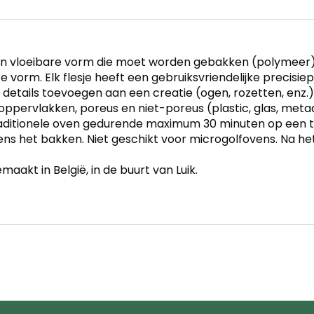
ei in vloeibare vorm die moet worden gebakken (polymeer)
te vorm. Elk flesje heeft een gebruiksvriendelijke precisiep
e details toevoegen aan een creatie (ogen, rozetten, en
 oppervlakken, poreus en niet-poreus (plastic, glas, metaal
raditionele oven gedurende maximum 30 minuten op een t
dens het bakken. Niet geschikt voor microgolfovens. Na het
aakt in België, in de buurt van Luik.