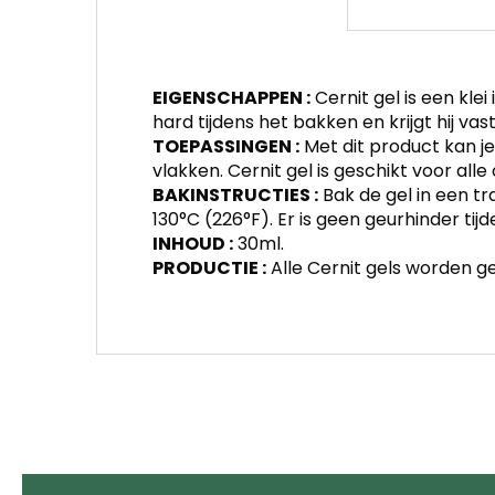
EIGENSCHAPPEN :
Cernit gel is een kl
hard tijdens het bakken en krijgt hij vas
TOEPASSINGEN :
Met dit product kan j
vlakken. Cernit gel is geschikt voor alle
BAKINSTRUCTIES :
Bak de gel in een t
130°C (226°F). Er is geen geurhinder tij
INHOUD :
30ml.
PRODUCTIE :
Alle Cernit gels worden gem