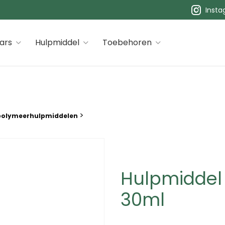
Inst
 premiums
ars
Hulpmiddel
Toebehoren
>
polymeerhulpmiddelen
Hulpmiddel 
30ml