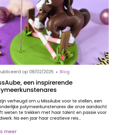
val MissAube
ubliceerd op
08/02/2025
Blog
ssAube, een inspirerende
lymeerkunstenares
ijn verheugd om u MissAube voor te stellen, een
zonderlijke polymeerkunstenares die onze aandacht
t weten te trekken met haar talent en passie voor
werk. Na een jaar haar creatieve reis…
s meer