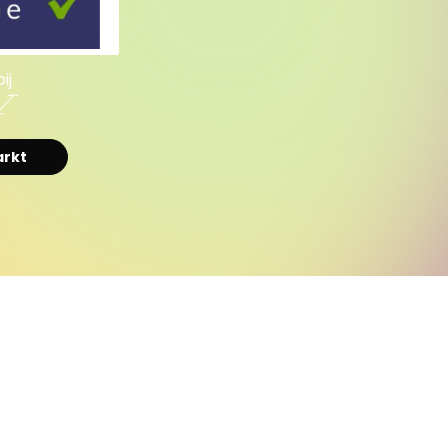
ij
I
arkt