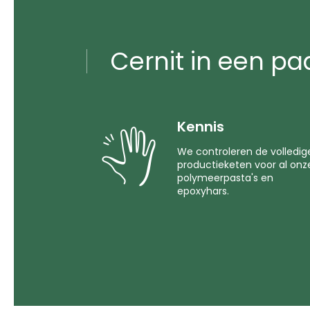
Cernit in een pa
Kennis
We controleren de volledig
productieketen voor al onz
polymeerpasta's en
epoxyhars.