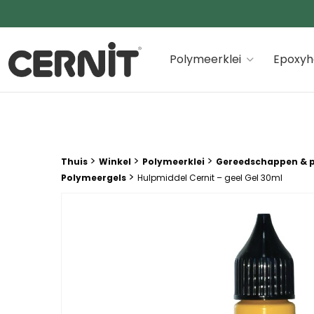
Cernit Une qualité haut de gamme pour des créations
Polymeerklei
Epoxyh
Breadcrumb trail:
>
>
>
Thuis
Winkel
Polymeerklei
Gereedschappen & 
>
Polymeergels
Hulpmiddel Cernit – geel Gel 30ml