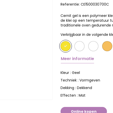
Referentie:
CE1500030700C
Cernit gel is een polymeer kl
de klei op een temperatuur tu
traditionele oven gedurend
Verkrijgbaar in de volgende kl
Meer informatie
Geel
Kleur :
Vormgeven
Techniek :
Dekkend
Dekking :
Mat
Effecten :
Online kopen