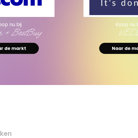
oop nu bij
Koop nu b
m + BestBuy
VED
r de markt
Naar de m
ken