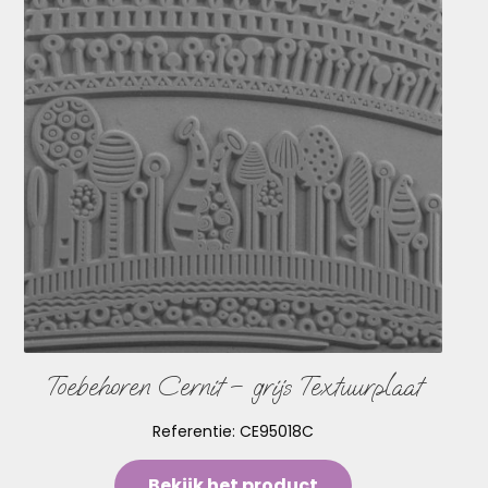
Toebehoren Cernit – grijs Textuurplaat
Referentie:
CE95018C
Bekijk het product