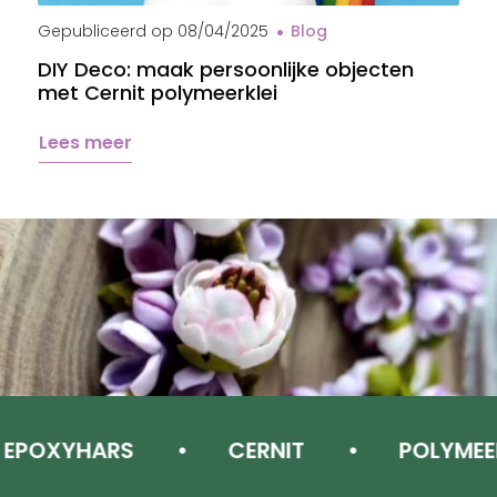
Gepubliceerd op
08/04/2025
Blog
G
DIY Deco: maak persoonlijke objecten
B
met Cernit polymeerklei
s
Lees meer
XYHARS
CERNIT
POLYMEERKLE