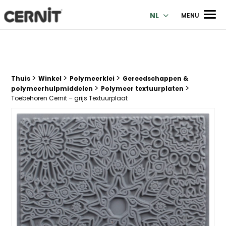
Cernit Une qualité haut de gamme pour des créations premi
Men
NL
MENU
>
>
>
Breadcrumb trail:
Thuis
Winkel
Polymeerklei
Gereedschappen &
>
>
polymeerhulpmiddelen
Polymeer textuurplaten
Toebehoren Cernit – grijs Textuurplaat