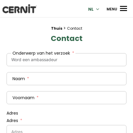
Cernit Une qualité haut de gamme pour des créations premi
Men
NL
MENU
>
Breadcrumb trail:
Thuis
Contact
Contact
Onderwerp van het verzoek
Naam
Voornaam
Adres
Adres