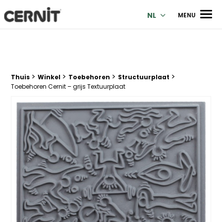
Cernit Une qualité haut de gamme pour des créations premi
Men
NL
MENU
>
>
>
>
Breadcrumb trail:
Thuis
Winkel
Toebehoren
Structuurplaat
Toebehoren Cernit – grijs Textuurplaat