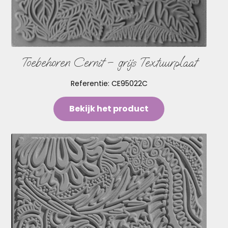
Toebehoren Cernit – grijs Textuurplaat
Referentie:
CE95022C
Bekijk het product