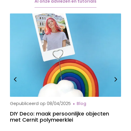
Al onze adviezen en tutorials
Gepubliceerd op
08/04/2025
Blog
G
DIY Deco: maak persoonlijke objecten
B
met Cernit polymeerklei
s