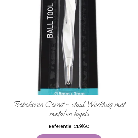
Toebehoren Cernit – staal Werktuig met
metalen kogels
Referentie:
CE916C