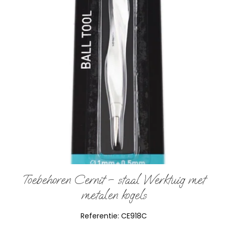
Toebehoren Cernit – staal Werktuig met
metalen kogels
Referentie:
CE918C