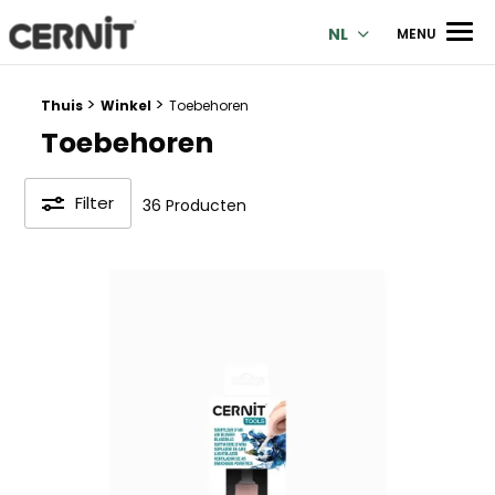
Cernit Une qualité haut de gamme pour des créations premi
Men
NL
MENU
>
>
Breadcrumb trail:
Thuis
Winkel
Toebehoren
Toebehoren
Filter
36 Producten