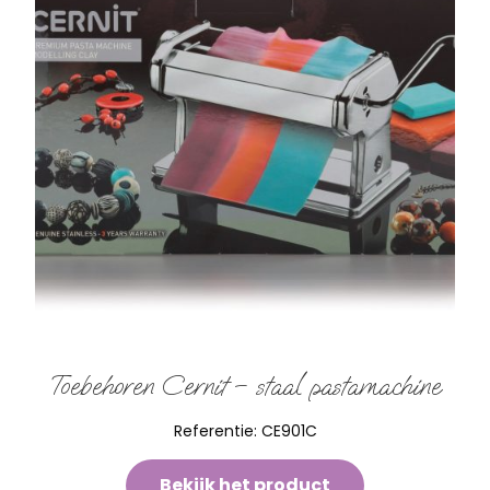
Toebehoren Cernit – staal pastamachine
Referentie:
CE901C
Bekijk het product