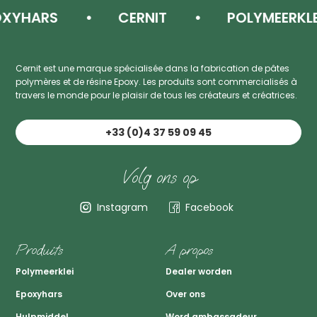
ARS
CERNIT
POLYMEERKLEI
Cernit est une marque spécialisée dans la fabrication de pâtes
polymères et de résine Epoxy. Les produits sont commercialisés à
travers le monde pour le plaisir de tous les créateurs et créatrices.
+33 (0)4 37 59 09 45
Volg ons op
Instagram
Facebook
Produits
A propos
Polymeerklei
Dealer worden
Epoxyhars
Over ons
Hulpmiddel
Word ambassadeur