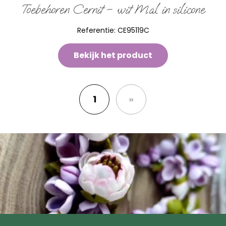
Toebehoren Cernit – wit Mal in silicone
Referentie:
CE95119C
Bekijk het product
1
»