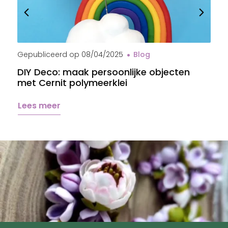
Gepubliceerd op
08/04/2025
Blog
G
DIY Deco: maak persoonlijke objecten
B
met Cernit polymeerklei
s
Lees meer