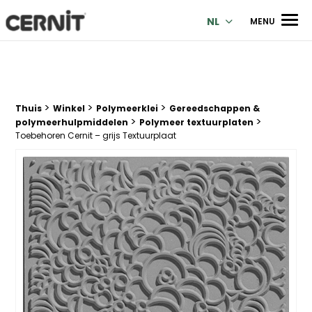
Cernit Une qualité haut de gamme pour des créations premi
Men
NL
MENU
>
>
>
Breadcrumb trail:
Thuis
Winkel
Polymeerklei
Gereedschappen &
>
>
polymeerhulpmiddelen
Polymeer textuurplaten
Toebehoren Cernit – grijs Textuurplaat