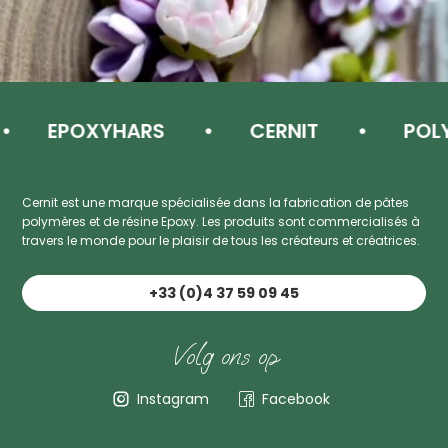
EPOXYHARS
CERNIT
POLY
Cernit est une marque spécialisée dans la fabrication de pâtes
polymères et de résine Epoxy. Les produits sont commercialisés à
travers le monde pour le plaisir de tous les créateurs et créatrices.
+33 (0)4 37 59 09 45
Volg ons op
Instagram
Facebook