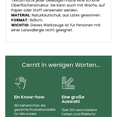
Texturmatte jeder beliebigen Paste eine schöne
Oberflächenstruktur. Sie kann auch mit Wachs, auf
Papier oder Stoff verwendet werden.
MATERIAL:
Naturkautschuk, aus Latex gewonnen.
FORMAT:
9x9cm.
WICHTIG:
Dieses Werkzeuge ist für Personen mit
einer Latexallergie nicht geeignet.
Cernit in wenigen Worten...
Ein Know-how
Eine große
Auswahl
Wir beherrschen die
gesamte Produktionskette
Über 100 verschiedene
für alle unsere
nd
Farben und Effekte für