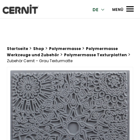
Cernit Une qualité haut de gamme pour des créations premi
Men
DE
MENÜ
>
>
>
Breadcrumb Trail:
Startseite
Shop
Polymermasse
Polymermasse
>
>
Werkzeuge und Zubehör
Polymermasse Texturplatten
Zubehör Cernit – Grau Texturmatte