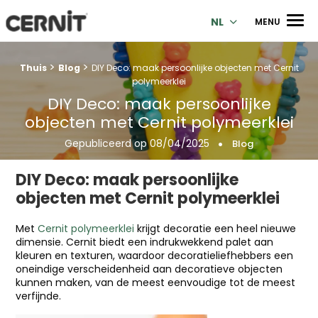
Cernit Une qualité haut de gamme pour des créations premi
Men
NL
MENU
>
>
Breadcrumb trail:
Thuis
Blog
DIY Deco: maak persoonlijke objecten met Cernit
polymeerklei
DIY Deco: maak persoonlijke
objecten met Cernit polymeerklei
Gepubliceerd op
08/04/2025
Blog
DIY Deco: maak persoonlijke
objecten met Cernit polymeerklei
Met
Cernit polymeerklei
krijgt decoratie een heel nieuwe
dimensie. Cernit biedt een indrukwekkend palet aan
kleuren en texturen, waardoor decoratieliefhebbers een
oneindige verscheidenheid aan decoratieve objecten
kunnen maken, van de meest eenvoudige tot de meest
verfijnde.