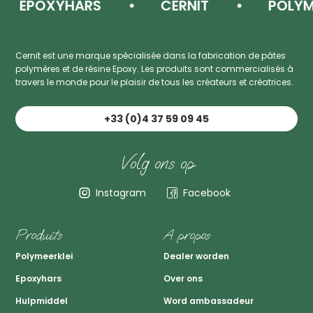
EPOXYHARS
CERNIT
POLYMEER
Cernit est une marque spécialisée dans la fabrication de pâtes
polymères et de résine Epoxy. Les produits sont commercialisés à
travers le monde pour le plaisir de tous les créateurs et créatrices.
+33 (0)4 37 59 09 45
Volg ons op
Instagram
Facebook
Produits
A propos
Polymeerklei
Dealer worden
Epoxyhars
Over ons
Hulpmiddel
Word ambassadeur