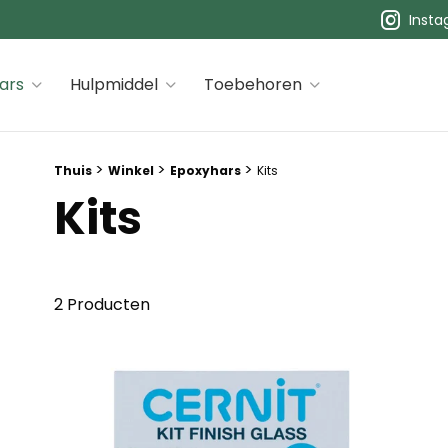
Inst
 premiums
ars
Hulpmiddel
Toebehoren
Breadcrumb trail:
>
>
>
Thuis
Winkel
Epoxyhars
Kits
Kits
2 Producten