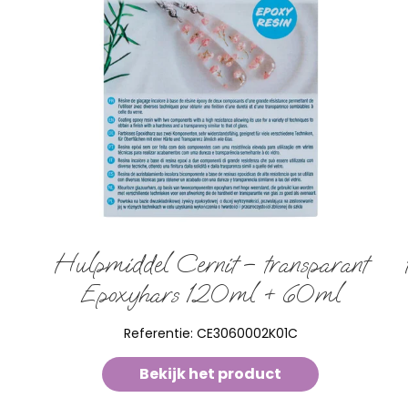
Hulpmiddel Cernit – transparant
Epoxyhars 120ml + 60ml
Referentie:
CE3060002K01C
Bekijk het product