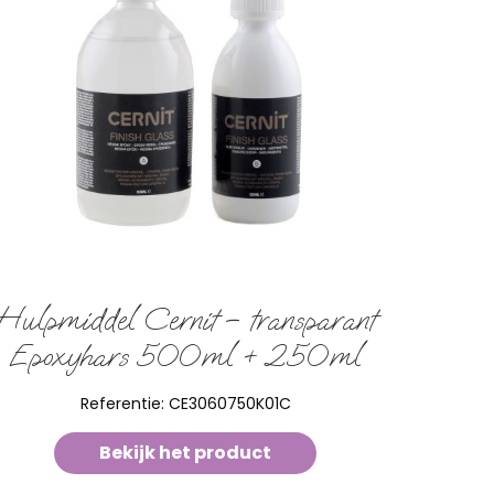
Hulpmiddel Cernit – transparant
Epoxyhars 500ml + 250ml
Referentie:
CE3060750K01C
Bekijk het product