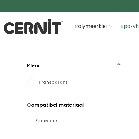
Cernit Une qualité haut de gamme pour des créations
Polymeerklei
Epoxyh
Kleur
Transparant
Compatibel materiaal
Epoxyhars