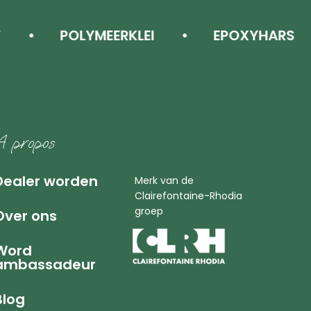
POLYMEERKLEI
EPOXYHARS
A propos
Dealer worden
Merk van de
Clairefontaine-Rhodia
groep
Over ons
Word
ambassadeur
Blog