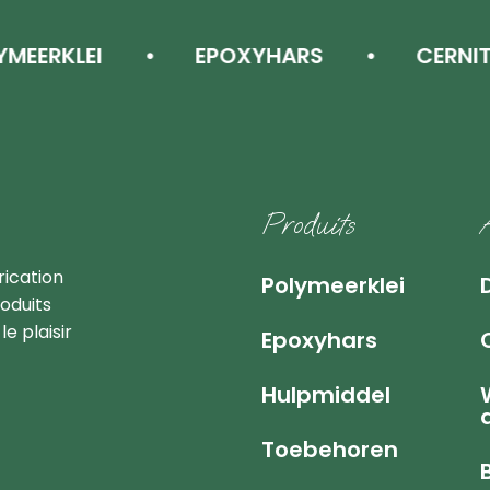
ERKLEI
EPOXYHARS
CERNIT
ions premiums
Produits
rication
Polymeerklei
oduits
e plaisir
Epoxyhars
Hulpmiddel
Toebehoren