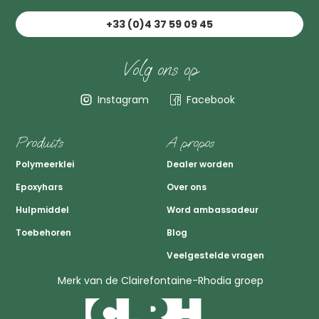
+33 (0)4 37 59 09 45
Volg ons op
Instagram
Facebook
Produits
A propos
Polymeerklei
Dealer worden
Epoxyhars
Over ons
Hulpmiddel
Word ambassadeur
Toebehoren
Blog
Veelgestelde vragen
Merk van de Clairefontaine-Rhodia groep