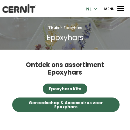
Cernit Une qualité haut de gamme pour des créations premi
Men
NL
MENU
>
Breadcrumb trail:
Thuis
Epoxyhars
Epoxyhars
Ontdek ons assortiment
Epoxyhars
Epoxyhars Kits
Gereedschap & Accessoires voor
Epoxyhars