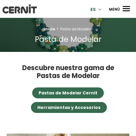
Cernit Une qualité haut de gamme pour des créations premi
Men
ES
MENÚ
>
Breadcrumb trail:
Inicio
Pasta de Modelar
Pasta de Modelar
Descubre nuestra gama de
Pastas de Modelar
Pastas de Modelar Cernit
Herramientas y Accesorios