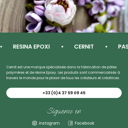
RESINA EPOXI
CERNIT
PASTA
Cernit est une marque spécialisée dans la fabrication de pâtes
polymères et de résine Epoxy. Les produits sont commercialisés à
travers le monde pour le plaisir de tous les créateurs et créatrices.
+33 (0)4 37 59 09 45
Síguenos en
Instagram
Facebook