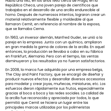
Había una vez, en los años 1960 cerca de Praga, en la
República Checa, una joven pareja de científicos que
trabajaba en el desarrollo de una arcilla endurecible al
horno. Después de numerosos intentos, lograron crear un
material relativamente flexible y moldeable al que
llamaron Cernit, en referencia al nombre de la esposa,
que se llamaba Cerna.
En 1963, un inversor alemán, Manfred Guder, se unió a la
pareja en la empresa. Junto con un químico, ampliaron
en gran medida la gama de colores de la arcilla. En aquel
entonces, la producción se llevaba a cabo en su fábrica
en Frankfurt, Alemania. Pero con el tiempo, las ventas
disminuyeron y los resultados ya no fueron satisfactorios.
En 2008, la marca fue adquirida por una empresa belga,
The Clay and Paint Factory, que se encargó de diseñar y
producir nuevos efectos y desarrollar diversos accesorios
para modelar y crear joyas, muñecas, miniaturas, etc. Los
esfuerzos dieron rápidamente sus frutos, especialmente
gracias al boca a boca y las redes sociales. La calidad de
la arcilla fue reconocida y apreciada por todos, lo que
permitió que Cernit se hiciera un lugar entre las
principales marcas utilizadas por los polimeristas