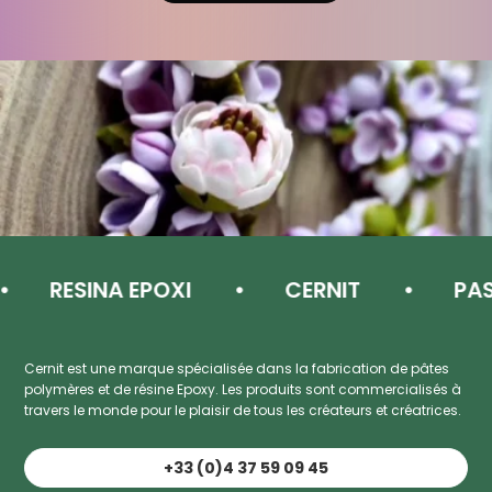
RESINA EPOXI
CERNIT
PASTA 
Cernit est une marque spécialisée dans la fabrication de pâtes
polymères et de résine Epoxy. Les produits sont commercialisés à
travers le monde pour le plaisir de tous les créateurs et créatrices.
+33 (0)4 37 59 09 45