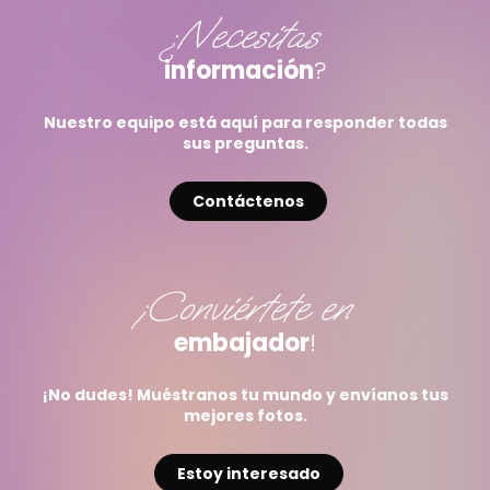
¿Necesitas
información
?
Nuestro equipo está aquí para responder todas
sus preguntas.
Contáctenos
¡Conviértete en
embajador
!
¡No dudes! Muéstranos tu mundo y envíanos tus
mejores fotos.
Estoy interesado