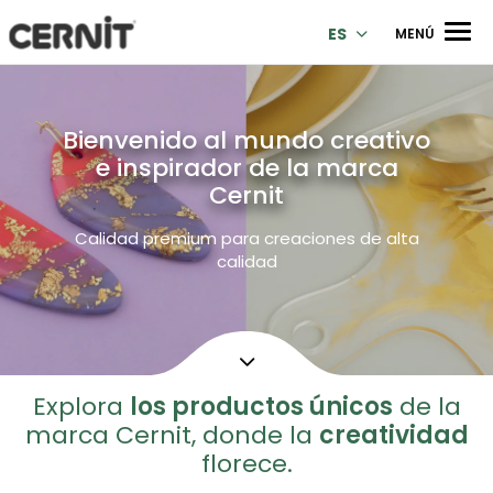
Cernit Une qualité haut de gamme pour des créations premi
Men
ES
MENÚ
Bienvenido al mundo creativo
e inspirador de la marca
Cernit
Calidad premium para creaciones de alta
calidad
Explora
los productos únicos
de la
marca Cernit, donde la
creatividad
florece.