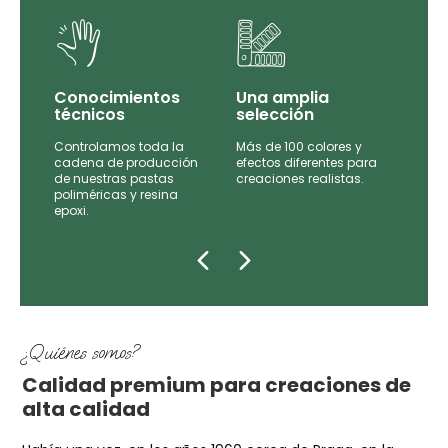
Conocimientos
Una amplia
técnicos
selección
Controlamos toda la
Más de 100 colores y
tas
cadena de producción
efectos diferentes para
de
de nuestras pastas
creaciones realistas.
e las
poliméricas y resina
epoxi.
¿Quiénes somos?
Calidad premium para creaciones de
alta calidad