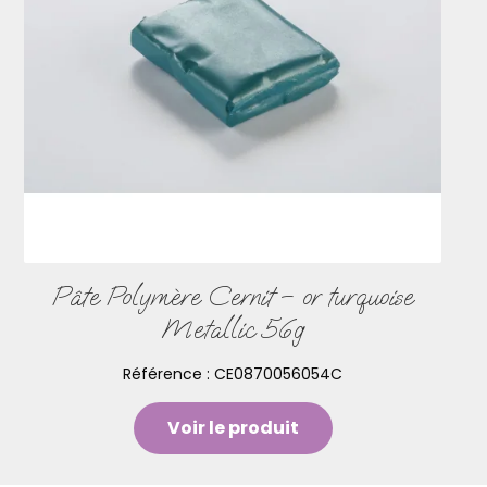
Pâte Polymère Cernit – or turquoise
Metallic 56g
Référence :
CE0870056054C
Voir le produit