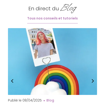
Blog
En direct du
Tous nos conseils et tutoriels
Publié le
08/04/2025
Blog
P