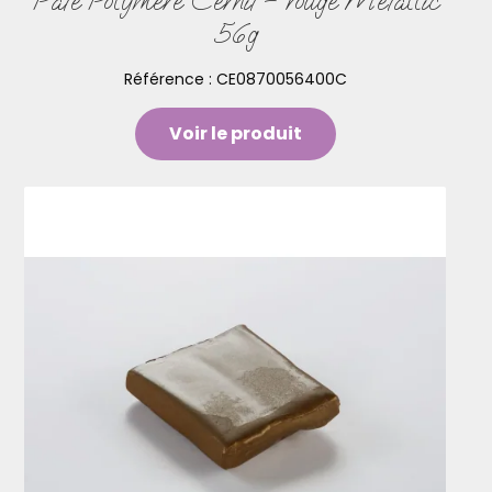
Pâte Polymère Cernit – rouge Metallic
56g
Référence :
CE0870056400C
Voir le produit