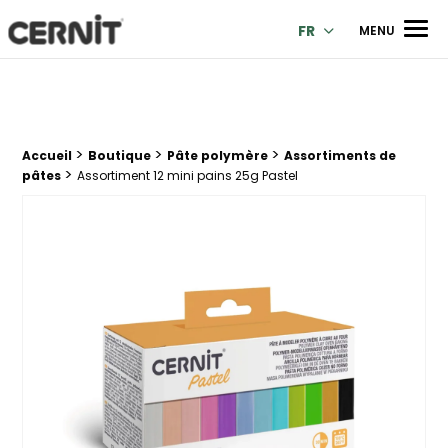
Cernit Une qualité haut de gamme pour des créations premi
Men
FR
MENU
>
>
>
Fil d'Ariane :
Accueil
Boutique
Pâte polymère
Assortiments de
>
pâtes
Assortiment 12 mini pains 25g Pastel