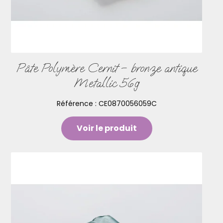
Pâte Polymère Cernit – bronze antique
Metallic 56g
Référence :
CE0870056059C
Voir le produit