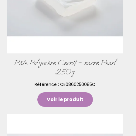
Pâte Polymère Cernit – nacré Pearl
250g
Référence :
CE0860250085C
Voir le produit