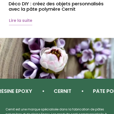
Déco DIY : créez des objets personnalisés
A
avec la pâte polymère Cernit
b
é
Lire la suite
L
NE ÉPOXY
CERNIT
PÂTE POLYM
Cernit est une marque spécialisée dans la fabrication de pâtes