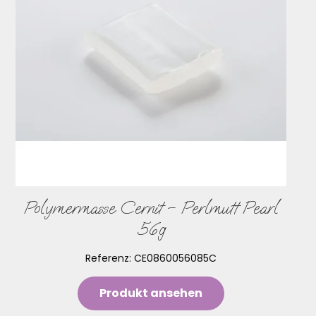
Polymermasse Cernit – Perlmutt Pearl
56g
Referenz:
CE0860056085C
Produkt ansehen