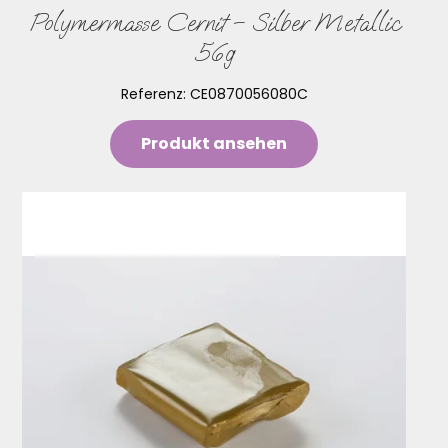
Polymermasse Cernit – Silber Metallic
56g
Referenz:
CE0870056080C
Produkt ansehen