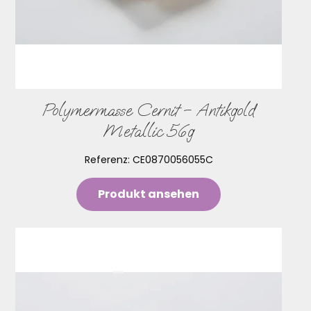
Polymermasse Cernit – Antikgold
Metallic 56g
Referenz:
CE0870056055C
Produkt ansehen