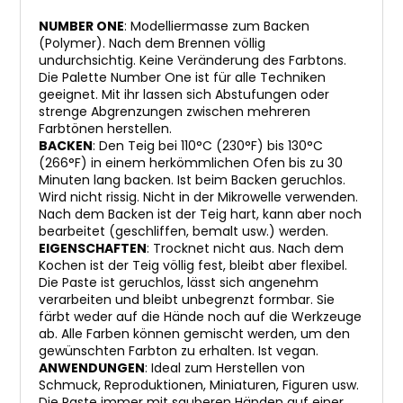
NUMBER ONE
: Modelliermasse zum Backen
(Polymer). Nach dem Brennen völlig
undurchsichtig. Keine Veränderung des Farbtons.
Die Palette Number One ist für alle Techniken
geeignet. Mit ihr lassen sich Abstufungen oder
strenge Abgrenzungen zwischen mehreren
Farbtönen herstellen.
BACKEN
: Den Teig bei 110°C (230°F) bis 130°C
(266°F) in einem herkömmlichen Ofen bis zu 30
Minuten lang backen. Ist beim Backen geruchlos.
Wird nicht rissig. Nicht in der Mikrowelle verwenden.
Nach dem Backen ist der Teig hart, kann aber noch
bearbeitet (geschliffen, bemalt usw.) werden.
EIGENSCHAFTEN
: Trocknet nicht aus. Nach dem
Kochen ist der Teig völlig fest, bleibt aber flexibel.
Die Paste ist geruchlos, lässt sich angenehm
verarbeiten und bleibt unbegrenzt formbar. Sie
färbt weder auf die Hände noch auf die Werkzeuge
ab. Alle Farben können gemischt werden, um den
gewünschten Farbton zu erhalten. Ist vegan.
ANWENDUNGEN
: Ideal zum Herstellen von
Schmuck, Reproduktionen, Miniaturen, Figuren usw.
Die Paste immer mit sauberen Händen auf einer