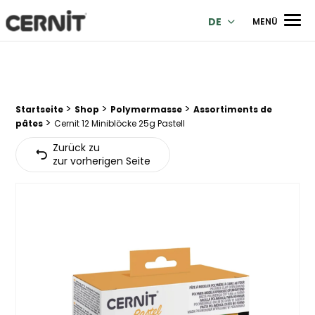
Cernit Une qualité haut de gamme pour des créations premi
Men
DE
MENÜ
>
>
>
Breadcrumb Trail:
Startseite
Shop
Polymermasse
Assortiments de
>
pâtes
Cernit 12 Miniblöcke 25g Pastell
Zurück zu
zur vorherigen Seite