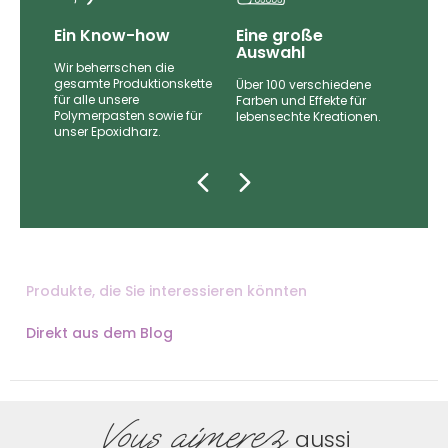
Ein Know-how
Eine große
Auswahl
Wir beherrschen die
gesamte Produktionskette
Über 100 verschiedene
für alle unsere
nd
Farben und Effekte für
Polymerpasten sowie für
lebensechte Kreationen.
unser Epoxidharz.
zugt.
Produkte, die Sie interessieren könnten
Direkt aus dem Blog
Vous aimerez
aussi