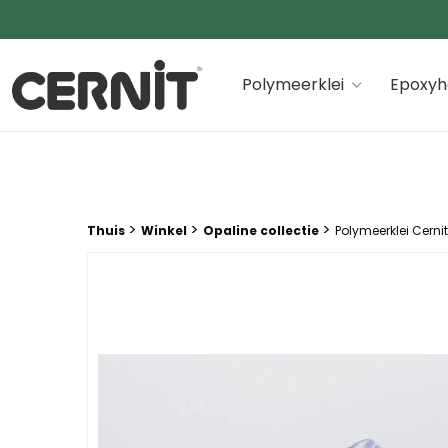
Cernit Une qualité haut de gamme pour des créations
Polymeerklei
Epoxyh
Breadcrumb trail:
>
>
>
Thuis
Winkel
Opaline collectie
Polymeerklei Cernit