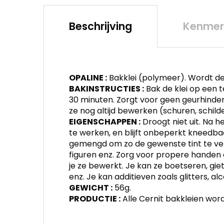
Beschrijving
Kenmer
OPALINE :
Bakklei (polymeer). Wordt dee
BAKINSTRUCTIES :
Bak de klei op een 
30 minuten. Zorgt voor geen geurhinder.
ze nog altijd bewerken (schuren, schild
EIGENSCHAPPEN :
Droogt niet uit. Na h
te werken, en blijft onbeperkt kneedba
gemengd om zo de gewenste tint te ver
figuren enz. Zorg voor propere handen 
je ze bewerkt. Je kan ze boetseren, gie
enz. Je kan additieven zoals glitters, a
GEWICHT :
56g.
PRODUCTIE :
Alle Cernit bakkleien word