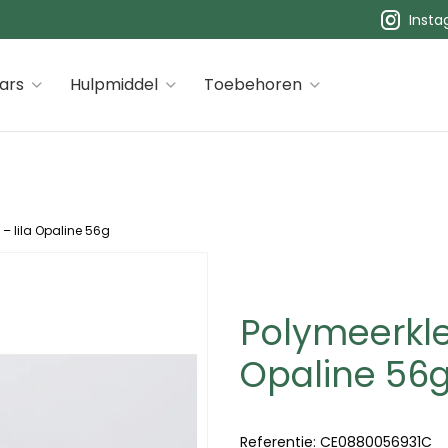
Inst
 premiums
ars
Hulpmiddel
Toebehoren
 – lila Opaline 56g
Polymeerklei
Opaline 56
Referentie:
CE0880056931C