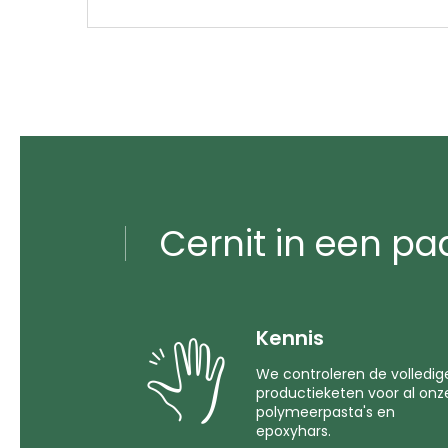
Cernit in een pa
Kennis
We controleren de volledig
productieketen voor al onz
polymeerpasta's en
epoxyhars.