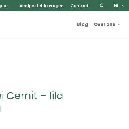
agram
Veelgestelde vragen
Contact
NL
Blog
Over ons
 Cernit – lila
g