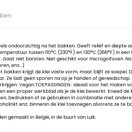
ken
ls ondoorzichtig na het bakken. Geeft reliëf en diepte aa
temperatuur tussen 110°C (230°F) en 130°C (266°F) in ee
 Gaat niet barsten. Niet geschikt voor microgolfoven. Na 
eren, enz…)
et bakken krijgt de klei vaste vorm, maar blijft ze soepel
ar. Ze laat geen sporen na op je handen of gereedschap.
krijgen. Vegan.TOEPASSINGEN : Ideaal voor het maken van
en een proper werkblad als je de klei bewerkt. Kneed de
ten, bedrukken of ze gebruiken in combinatie met andere 
lcoholinkt enz. binnenin de klei toevoegen alvorens ze te b
en gemaakt in België, in de buurt van Luik.