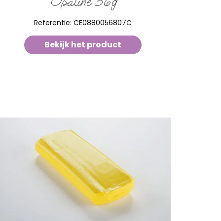
Opaline 56g
Referentie:
CE0880056807C
Bekijk het product