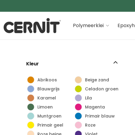
Cernit Une qualité haut de gamme pour des créations
Polymeerklei
Epoxyh
Kleur
Abrikoos
Beige zand
Blauwgrijs
Celadon groen
Karamel
Lila
Limoen
Magenta
Muntgroen
Primair blauw
Primair geel
Roze
Roze beige
Violet