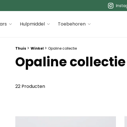
Inst
 premiums
ars
Hulpmiddel
Toebehoren
Breadcrumb trail:
>
>
Thuis
Winkel
Opaline collectie
Opaline collectie
22 Producten