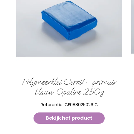
Polymeerklei Cernit – primair
blauw Opaline 250g
Referentie:
CE0880250261C
Bekijk het product