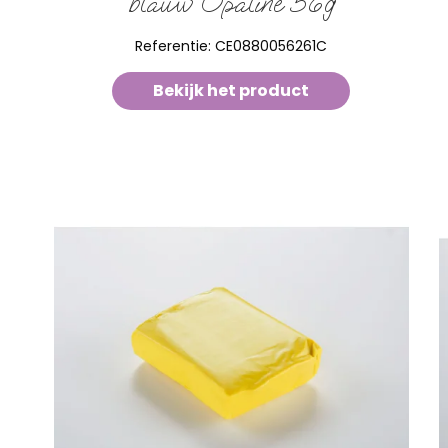
blauw Opaline 56g
Referentie:
CE0880056261C
Bekijk het product