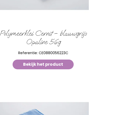
Polymeerklei Cernit – blauwgrijs
Opaline 56g
Referentie:
CE0880056223C
Bekijk het product