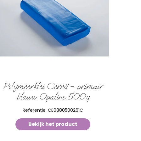
Polymeerklei Cernit – primair
blauw Opaline 500g
Referentie:
CE0880500261C
Bekijk het product