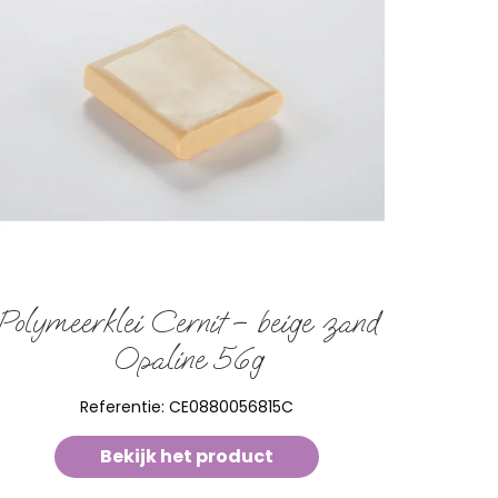
Polymeerklei Cernit – beige zand
Opaline 56g
Referentie:
CE0880056815C
Bekijk het product