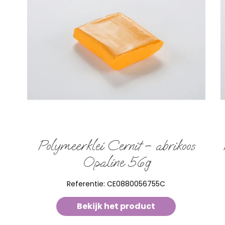
Polymeerklei Cernit – abrikoos
Opaline 56g
Referentie:
CE0880056755C
Bekijk het product