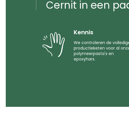
Cernit in een pa
Kennis
We controleren de volledig
productieketen voor al onz
polymeerpasta's en
epoxyhars.