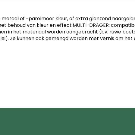
taal of -parelmoer kleur, of extra glanzend naargelang d
t behoud van kleur en effect.MULTI-DRAGER: compatibel
n in het materiaal worden aangebracht (bv. ruwe boets
klei). Ze kunnen ook gemengd worden met vernis om het 