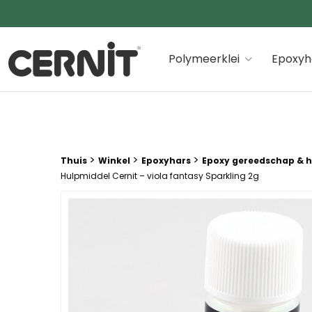
Cernit Une qualité haut de gamme pour des créations
Polymeerklei
Epoxyh
Breadcrumb trail:
>
>
>
Thuis
Winkel
Epoxyhars
Epoxy gereedschap & 
Hulpmiddel Cernit – viola fantasy Sparkling 2g