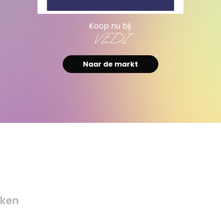
Koop nu bij
VEDI
Naar de markt
ken