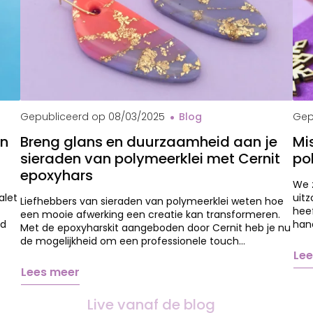
Che
Gepubliceerd op
08/03/2025
Blog
Gep
en
Breng glans en duurzaamheid aan je
Mi
sieraden van polymeerklei met Cernit
po
epoxyhars
We z
alet
uit
Liefhebbers van sieraden van polymeerklei weten hoe
heef
een mooie afwerking een creatie kan transformeren.
id
hand
Met de epoxyharskit aangeboden door Cernit heb je nu
de mogelijkheid om een professionele touch…
Lee
Lees meer
Live vanaf de blog