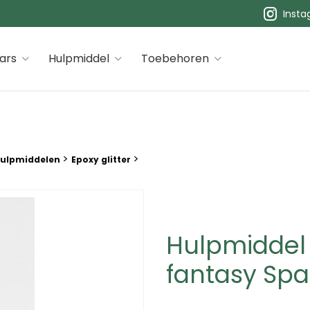
Inst
 premiums
ars
Hulpmiddel
Toebehoren
>
>
hulpmiddelen
Epoxy glitter
Hulpmiddel 
fantasy Spa