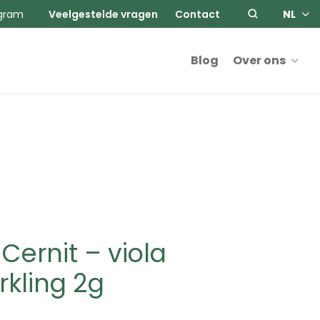
agram
Veelgestelde vragen
Contact
NL
Blog
Over ons
Cernit – viola
rkling 2g