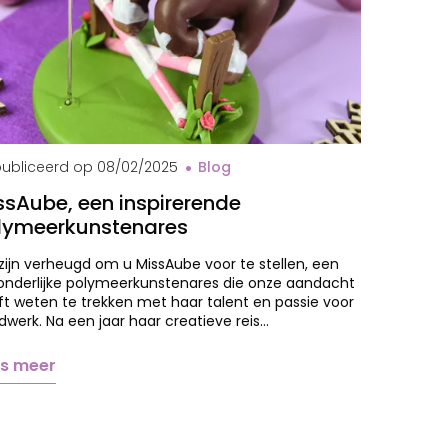
val MissAube
ubliceerd op
08/02/2025
Blog
ssAube, een inspirerende
lymeerkunstenares
ijn verheugd om u MissAube voor te stellen, een
zonderlijke polymeerkunstenares die onze aandacht
t weten te trekken met haar talent en passie voor
werk. Na een jaar haar creatieve reis…
s meer