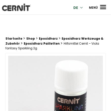
Cernit Une qualité haut de gamme pour des créations premi
Men
DE
MENÜ
>
>
>
Breadcrumb Trail:
Startseite
Shop
Epoxidharz
Epoxidharz Werkzeuge &
>
>
Zubehör
Epoxidharz Pailletten
Hilfsmittel Cernit – Viola
fantasy Sparkling 2g