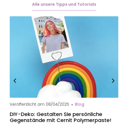
Alle unsere Tipps und Tutorials
Veröffentlicht am
08/04/2025
Blog
V
DIY-Deko: Gestalten Sie persönliche
B
Gegenstände mit Cernit Polymerpaste!
e