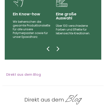
Ein Know-how
Eine große
Auswahl
Wir beherrschen die
gesamte Produktionskette
Über 100 verschiedene
für alle unsere
nd
Farben und Effekte für
Polymerpasten sowie für
lebensechte Kreationen.
unser Epoxidharz.
zugt.
Direkt aus dem Blog
Blog
Direkt aus dem