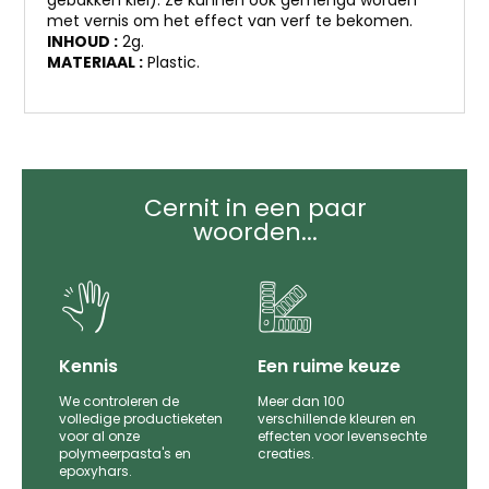
met vernis om het effect van verf te bekomen.
INHOUD :
2g.
MATERIAAL :
Plastic.
Cernit in een paar
woorden...
it
Kennis
Een ruime keuze
We controleren de
Meer dan 100
le
volledige productieketen
verschillende kleuren en
voor al onze
effecten voor levensechte
polymeerpasta's en
creaties.
epoxyhars.