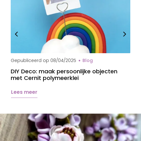
Gepubliceerd op
08/04/2025
Blog
G
DIY Deco: maak persoonlijke objecten
B
met Cernit polymeerklei
s
Lees meer