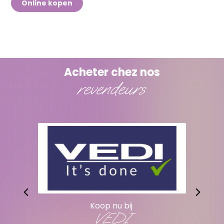
Online kopen
Acheter chez nos
revendeurs
Koop nu bij
VEDI