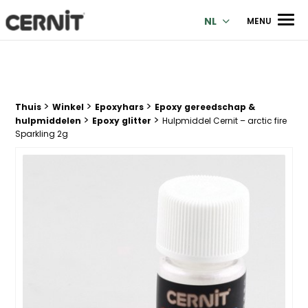
Cernit Une qualité haut de gamme pour des créations premi
Men
NL
MENU
>
>
>
Breadcrumb trail:
Thuis
Winkel
Epoxyhars
Epoxy gereedschap &
>
>
hulpmiddelen
Epoxy glitter
Hulpmiddel Cernit – arctic fire
Sparkling 2g