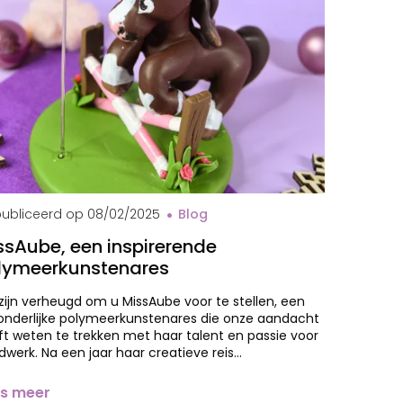
val MissAube
ubliceerd op
08/02/2025
Blog
ssAube, een inspirerende
lymeerkunstenares
ijn verheugd om u MissAube voor te stellen, een
zonderlijke polymeerkunstenares die onze aandacht
t weten te trekken met haar talent en passie voor
werk. Na een jaar haar creatieve reis…
s meer