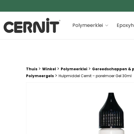
Cernit Une qualité haut de gamme pour des créations
Polymeerklei
Epoxyh
Breadcrumb trail:
>
>
>
Thuis
Winkel
Polymeerklei
Gereedschappen & 
>
Polymeergels
Hulpmiddel Cernit – parelmoer Gel 30ml