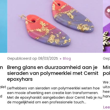
Che
Gepubliceerd op
08/03/2025
Blog
Gep
en
Breng glans en duurzaamheid aan je
Mi
sieraden van polymeerklei met Cernit
po
epoxyhars
We z
alet
uit
Liefhebbers van sieraden van polymeerklei weten hoe
heef
een mooie afwerking een creatie kan transformeren.
id
hand
Met de epoxyharskit aangeboden door Cernit heb je nu
de mogelijkheid om een professionele touch…
Lee