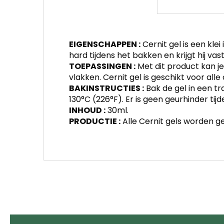
EIGENSCHAPPEN :
Cernit gel is een kl
hard tijdens het bakken en krijgt hij vas
TOEPASSINGEN :
Met dit product kan j
vlakken. Cernit gel is geschikt voor alle
BAKINSTRUCTIES :
Bak de gel in een t
130°C (226°F). Er is geen geurhinder tij
INHOUD :
30ml.
PRODUCTIE :
Alle Cernit gels worden gem