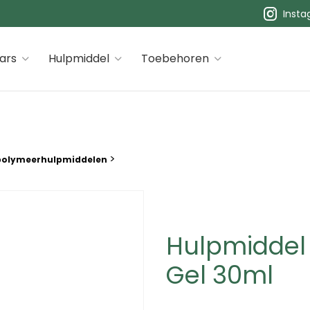
Inst
 premiums
ars
Hulpmiddel
Toebehoren
>
polymeerhulpmiddelen
Hulpmiddel 
Gel 30ml