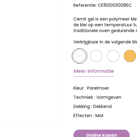
Referentie:
CE1500030085C
Cernit gel is een polymeer kl
de klei op een temperatuur tu
traditionele oven gedurend
Verkrijgbaar in de volgende kl
Meer informatie
Parelmoer
Kleur :
Vormgeven
Techniek :
Dekkend
Dekking :
Mat
Effecten :
Online kopen