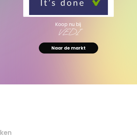
Koop nu bij
VEDI
Naar de markt
ken