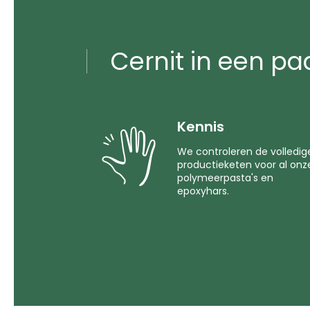
Cernit in een pa
Kennis
We controleren de volledig
productieketen voor al onz
polymeerpasta's en
epoxyhars.