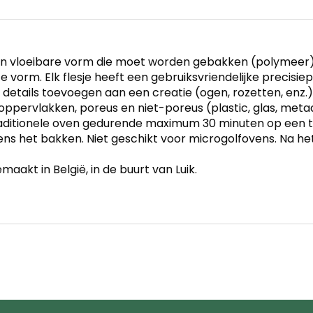
ei in vloeibare vorm die moet worden gebakken (polymeer)
te vorm. Elk flesje heeft een gebruiksvriendelijke precisiep
e details toevoegen aan een creatie (ogen, rozetten, en
 oppervlakken, poreus en niet-poreus (plastic, glas, metaal
raditionele oven gedurende maximum 30 minuten op een t
dens het bakken. Niet geschikt voor microgolfovens. Na het
aakt in België, in de buurt van Luik.