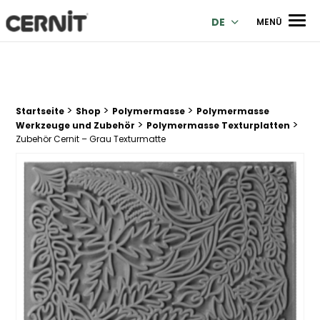
Cernit Une qualité haut de gamme pour des créations premi
Men
DE
MENÜ
>
>
>
Breadcrumb Trail:
Startseite
Shop
Polymermasse
Polymermasse
>
>
Werkzeuge und Zubehör
Polymermasse Texturplatten
Zubehör Cernit – Grau Texturmatte