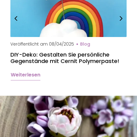
Veröffentlicht am
08/04/2025
Blog
V
DIY-Deko: Gestalten Sie persönliche
B
Gegenstände mit Cernit Polymerpaste!
e
Weiterlesen
W