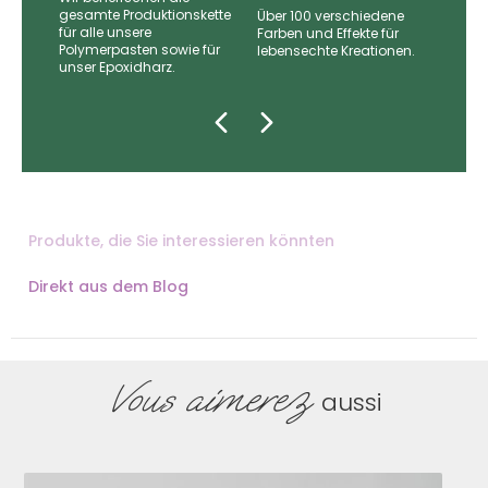
gesamte Produktionskette
Über 100 verschiedene
für alle unsere
nd
Farben und Effekte für
Polymerpasten sowie für
lebensechte Kreationen.
unser Epoxidharz.
zugt.
Produkte, die Sie interessieren könnten
Direkt aus dem Blog
Vous aimerez
aussi