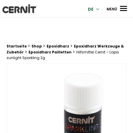
Cernit Une qualité haut de gamme pour des créations premi
Men
DE
MENÜ
>
>
>
Breadcrumb Trail:
Startseite
Shop
Epoxidharz
Epoxidharz Werkzeuge &
>
>
Zubehör
Epoxidharz Pailletten
Hilfsmittel Cernit – Lapis
sunlight Sparkling 2g