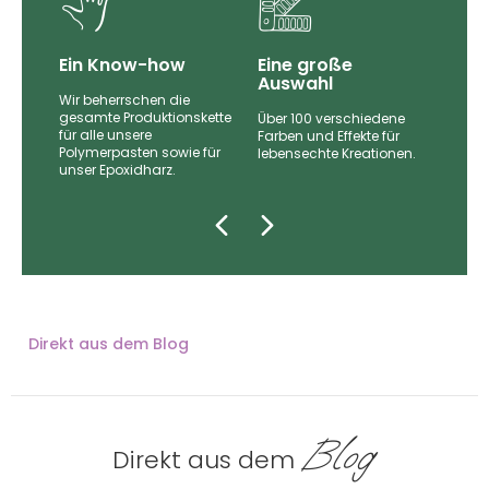
Ein Know-how
Eine große
Auswahl
Wir beherrschen die
gesamte Produktionskette
Über 100 verschiedene
für alle unsere
nd
Farben und Effekte für
Polymerpasten sowie für
lebensechte Kreationen.
unser Epoxidharz.
zugt.
Direkt aus dem Blog
Blog
Direkt aus dem