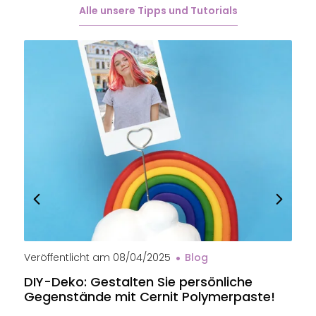
Alle unsere Tipps und Tutorials
Veröffentlicht am
08/04/2025
Blog
V
DIY-Deko: Gestalten Sie persönliche
B
Gegenstände mit Cernit Polymerpaste!
e