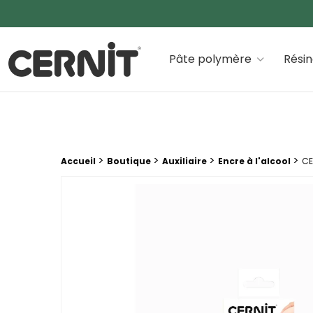
Cernit Une qualité haut de gamme pour des créations
Pâte polymère
Rési
Fil d'Ariane :
>
>
>
>
Accueil
Boutique
Auxiliaire
Encre à l'alcool
CE