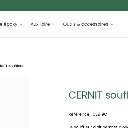
 premiums
ne époxy
Auxiliaire
Outils & accessoires
RNIT souffleur
CERNIT souf
Référence :
CE919C
Le souffleur d’air permet d’ori