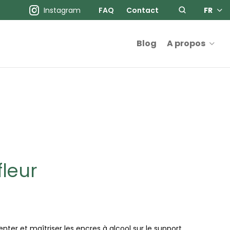
Instagram
FAQ
Contact
FR
Blog
A propos
fleur
enter et maîtriser les encres à alcool sur le support