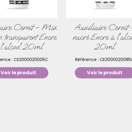
iaire Cernit – Mix
Auxiliaire Cernit 
on transparent Encre
nacré Encre à l’alco
 l’alcool 20ml
20ml
rence :
CE2000020005C
Référence :
CE2000020085
Voir le produit
Voir le produit