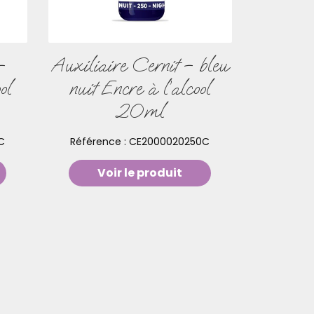
–
Auxiliaire Cernit – bleu
ol
nuit Encre à l’alcool
20ml
C
Référence :
CE2000020250C
Voir le produit