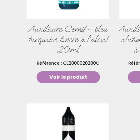
Auxiliaire Cernit – bleu
Auxil
turquoise Encre à l’alcool
soluti
20ml
à
Référence :
CE2000020280C
Réfé
Voir le produit