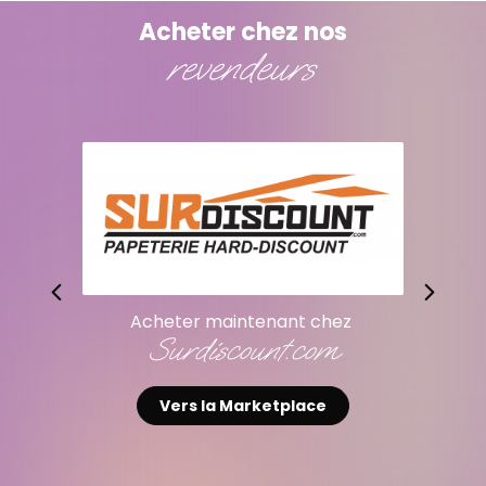
Acheter chez nos
revendeurs
heter maintenant chez
Acheter
Surdiscount.com
A
Vers la Marketplace
Vers