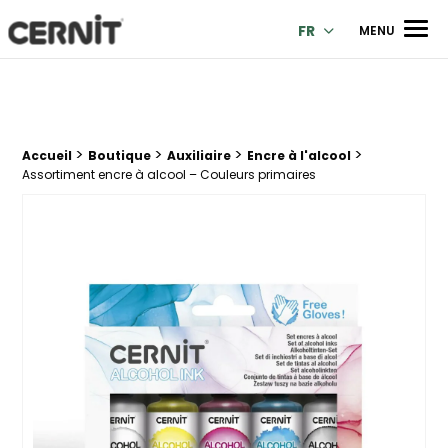
Cernit Une qualité haut de gamme pour des créations premi
Men
FR
MENU
>
>
>
>
Fil d'Ariane :
Accueil
Boutique
Auxiliaire
Encre à l'alcool
Assortiment encre à alcool – Couleurs primaires