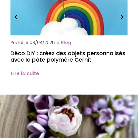
Publié le
08/04/2025
Blog
P
Déco DIY : créez des objets personnalisés
A
avec la pâte polymère Cernit
b
é
Lire la suite
L