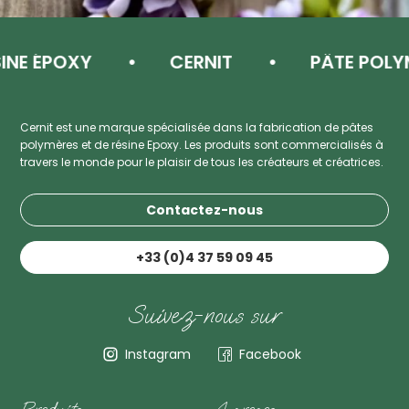
 ÉPOXY
CERNIT
PÂTE POLYMÈR
Cernit est une marque spécialisée dans la fabrication de pâtes
polymères et de résine Epoxy. Les produits sont commercialisés à
travers le monde pour le plaisir de tous les créateurs et créatrices.
Contactez-nous
+33 (0)4 37 59 09 45
Suivez-nous sur
Instagram
Facebook
Produits
A propos