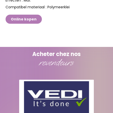
Effecten :
Mat
Compatibel materiaal :
Polymeerklei
Online kopen
Acheter chez nos
revendeurs