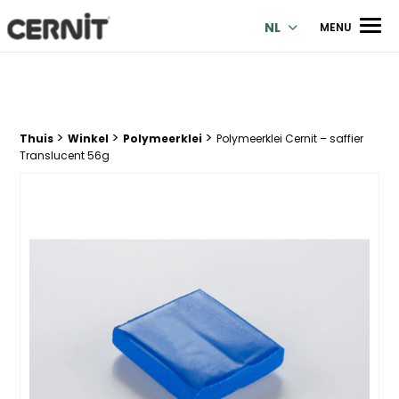
Cernit Une qualité haut de gamme pour des créations premi
Men
NL
MENU
>
>
>
Breadcrumb trail:
Thuis
Winkel
Polymeerklei
Polymeerklei Cernit – saffier
Translucent 56g