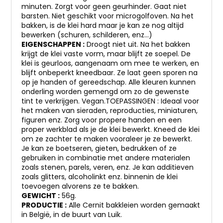
minuten. Zorgt voor geen geurhinder. Gaat niet
barsten. Niet geschikt voor microgolfoven. Na het
bakken, is de klei hard maar je kan ze nog altijd
bewerken (schuren, schilderen, enz…)
EIGENSCHAPPEN :
Droogt niet uit. Na het bakken
krijgt de klei vaste vorm, maar blijft ze soepel. De
klei is geurloos, aangenaam om mee te werken, en
blijft onbeperkt kneedbaar. Ze laat geen sporen na
op je handen of gereedschap. Alle kleuren kunnen
onderling worden gemengd om zo de gewenste
tint te verkrijgen. Vegan.TOEPASSINGEN : Ideaal voor
het maken van sieraden, reproducties, miniaturen,
figuren enz. Zorg voor propere handen en een
proper werkblad als je de klei bewerkt. Kneed de klei
om ze zachter te maken vooraleer je ze bewerkt.
Je kan ze boetseren, gieten, bedrukken of ze
gebruiken in combinatie met andere materialen
zoals stenen, parels, veren, enz. Je kan additieven
zoals glitters, alcoholinkt enz. binnenin de klei
toevoegen alvorens ze te bakken.
GEWICHT :
56g.
PRODUCTIE :
Alle Cernit bakkleien worden gemaakt
in België, in de buurt van Luik.