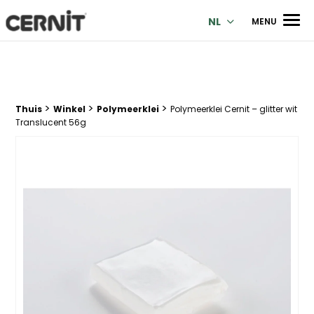
Cernit Une qualité haut de gamme pour des créations premi
Men
NL
MENU
>
>
>
Breadcrumb trail:
Thuis
Winkel
Polymeerklei
Polymeerklei Cernit – glitter wit
Translucent 56g