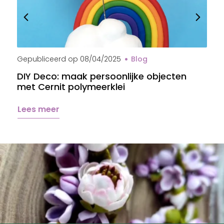
Gepubliceerd op
08/04/2025
Blog
G
DIY Deco: maak persoonlijke objecten
B
met Cernit polymeerklei
s
Lees meer