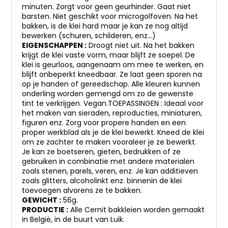
minuten. Zorgt voor geen geurhinder. Gaat niet
barsten. Niet geschikt voor microgolfoven. Na het
bakken, is de klei hard maar je kan ze nog altijd
bewerken (schuren, schilderen, enz…)
EIGENSCHAPPEN :
Droogt niet uit. Na het bakken
krijgt de klei vaste vorm, maar blijft ze soepel. De
klei is geurloos, aangenaam om mee te werken, en
blijft onbeperkt kneedbaar. Ze laat geen sporen na
op je handen of gereedschap. Alle kleuren kunnen
onderling worden gemengd om zo de gewenste
tint te verkrijgen. Vegan.TOEPASSINGEN : Ideaal voor
het maken van sieraden, reproducties, miniaturen,
figuren enz. Zorg voor propere handen en een
proper werkblad als je de klei bewerkt. Kneed de klei
om ze zachter te maken vooraleer je ze bewerkt.
Je kan ze boetseren, gieten, bedrukken of ze
gebruiken in combinatie met andere materialen
zoals stenen, parels, veren, enz. Je kan additieven
zoals glitters, alcoholinkt enz. binnenin de klei
toevoegen alvorens ze te bakken.
GEWICHT :
56g.
PRODUCTIE :
Alle Cernit bakkleien worden gemaakt
in België, in de buurt van Luik.