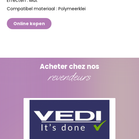
Effecten :
Mat
Compatibel materiaal :
Polymeerklei
Online kopen
Acheter chez nos
revendeurs