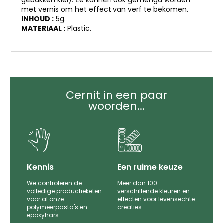
met vernis om het effect van verf te bekomen.
INHOUD :
5g.
MATERIAAL :
Plastic.
Cernit in een paar
woorden...
it
Kennis
Een ruime keuze
We controleren de
Meer dan 100
le
volledige productieketen
verschillende kleuren en
voor al onze
effecten voor levensechte
polymeerpasta's en
creaties.
epoxyhars.