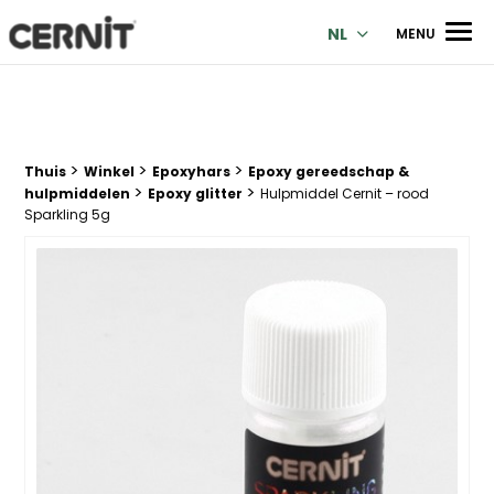
Cernit Une qualité haut de gamme pour des créations premi
Men
NL
MENU
>
>
>
Breadcrumb trail:
Thuis
Winkel
Epoxyhars
Epoxy gereedschap &
>
>
hulpmiddelen
Epoxy glitter
Hulpmiddel Cernit – rood
Sparkling 5g