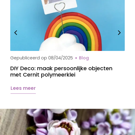
Gepubliceerd op
08/04/2025
Blog
G
DIY Deco: maak persoonlijke objecten
B
met Cernit polymeerklei
s
Lees meer