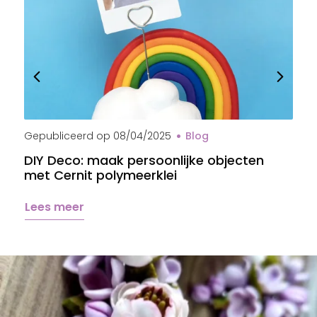
Gepubliceerd op
08/04/2025
Blog
G
DIY Deco: maak persoonlijke objecten
B
met Cernit polymeerklei
s
Lees meer