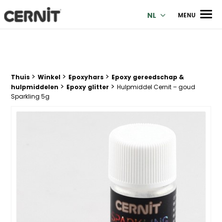
Cernit Une qualité haut de gamme pour des créations premi
Men
NL
MENU
>
>
>
Breadcrumb trail:
Thuis
Winkel
Epoxyhars
Epoxy gereedschap &
>
>
hulpmiddelen
Epoxy glitter
Hulpmiddel Cernit – goud
Sparkling 5g