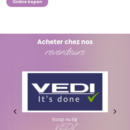
Online kopen
Acheter chez nos
revendeurs
Koop nu bij
VEDI