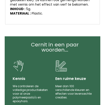
met vernis om het effect van verf te bekomen.
INHOUD :
5g.
MATERIAAL :
Plastic.
Cernit in een paar
woorden...
it
Kennis
Een ruime keuze
We controleren de
Meer dan 100
le
volledige productieketen
verschillende kleuren en
voor al onze
effecten voor levensechte
polymeerpasta's en
creaties.
epoxyhars.