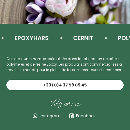
EPOXYHARS
CERNIT
POLY
Cernit est une marque spécialisée dans la fabrication de pâtes
polymères et de résine Epoxy. Les produits sont commercialisés à
travers le monde pour le plaisir de tous les créateurs et créatrices.
+33 (0)4 37 59 09 45
Volg ons op
Instagram
Facebook