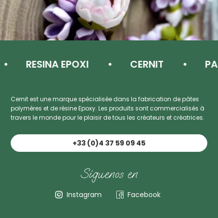
RESINA EPOXI
CERNIT
PAS
Cernit est une marque spécialisée dans la fabrication de pâtes
polymères et de résine Epoxy. Les produits sont commercialisés à
travers le monde pour le plaisir de tous les créateurs et créatrices.
+33 (0)4 37 59 09 45
Síguenos en
Instagram
Facebook