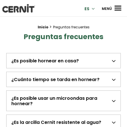
Cernit Une qualité haut de gamme pour des créations premi
Men
ES
MENÚ
>
Breadcrumb trail:
Inicio
Preguntas frecuentes
Preguntas frecuentes
¿Es posible hornear en casa?
¿Cuánto tiempo se tarda en hornear?
¿Es posible usar un microondas para
hornear?
¿Es la arcilla Cernit resistente al agua?