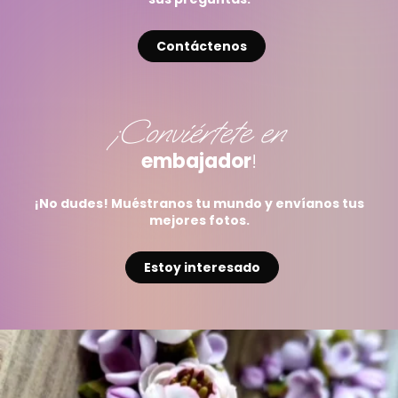
Contáctenos
¡Conviértete en
embajador
!
¡No dudes! Muéstranos tu mundo y envíanos tus
mejores fotos.
Estoy interesado