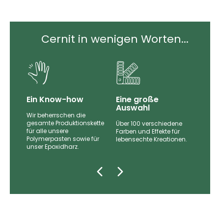
Cernit in wenigen Worten...
Ein Know-how
Eine große
Auswahl
Wir beherrschen die
gesamte Produktionskette
Über 100 verschiedene
für alle unsere
nd
Farben und Effekte für
Polymerpasten sowie für
lebensechte Kreationen.
unser Epoxidharz.
zugt.