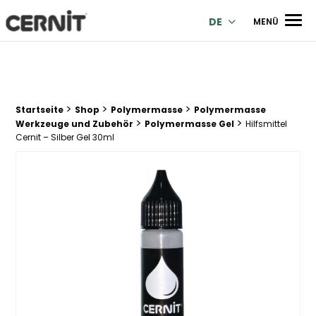
Cernit Une qualité haut de gamme pour des créations premi
Men
DE
MENÜ
>
>
>
Breadcrumb Trail:
Startseite
Shop
Polymermasse
Polymermasse
>
>
Werkzeuge und Zubehör
Polymermasse Gel
Hilfsmittel
Cernit – Silber Gel 30ml