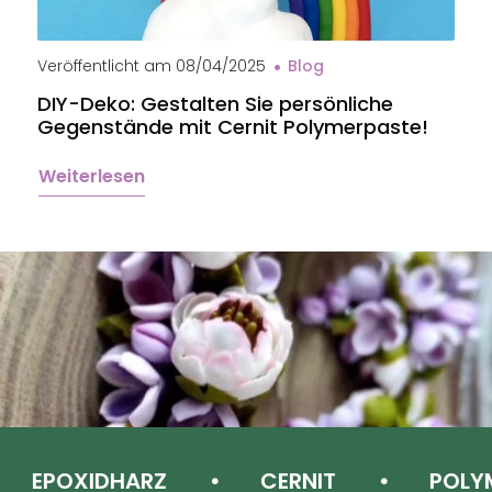
Veröffentlicht am
08/04/2025
Blog
V
DIY-Deko: Gestalten Sie persönliche
B
Gegenstände mit Cernit Polymerpaste!
e
Weiterlesen
W
EPOXIDHARZ
CERNIT
POLYME