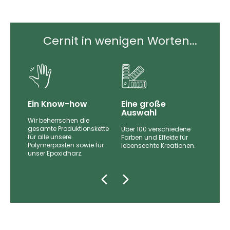
Cernit in wenigen Worten...
Ein Know-how
Eine große
Auswahl
Wir beherrschen die
gesamte Produktionskette
Über 100 verschiedene
für alle unsere
nd
Farben und Effekte für
Polymerpasten sowie für
lebensechte Kreationen.
unser Epoxidharz.
zugt.