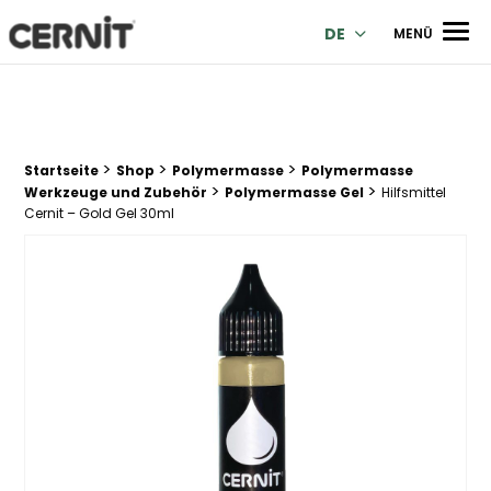
Cernit Une qualité haut de gamme pour des créations premi
Men
DE
MENÜ
>
>
>
Breadcrumb Trail:
Startseite
Shop
Polymermasse
Polymermasse
>
>
Werkzeuge und Zubehör
Polymermasse Gel
Hilfsmittel
Cernit – Gold Gel 30ml