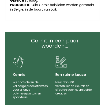
GEWICHT :
500g.
PRODUCTIE :
Alle Cernit bakkleien worden gemaakt
in België, in de buurt van Luik.
Cernit in een paar
woorden...
it
Kennis
Een ruime keuze
We controleren de
Meer dan 100
le
volledige productieketen
verschillende kleuren en
voor al onze
effecten voor levensechte
polymeerpasta's en
creaties.
epoxyhars.