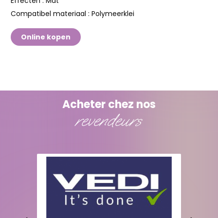
Effecten :
Mat
Compatibel materiaal :
Polymeerklei
Online kopen
Acheter chez nos
revendeurs