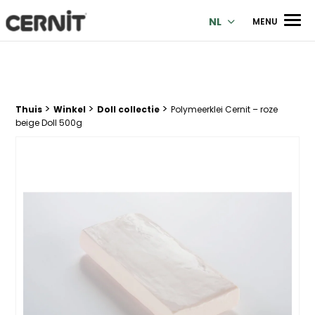
Cernit Une qualité haut de gamme pour des créations premi
Men
NL
MENU
>
>
>
Breadcrumb trail:
Thuis
Winkel
Doll collectie
Polymeerklei Cernit – roze
beige Doll 500g