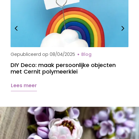
Gepubliceerd op
08/04/2025
Blog
G
DIY Deco: maak persoonlijke objecten
B
met Cernit polymeerklei
s
Lees meer