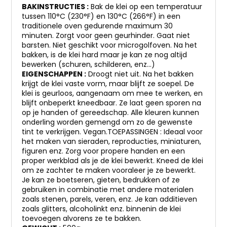
BAKINSTRUCTIES :
Bak de klei op een temperatuur
tussen 110°C (230°F) en 130°C (266°F) in een
traditionele oven gedurende maximum 30
minuten. Zorgt voor geen geurhinder. Gaat niet
barsten. Niet geschikt voor microgolfoven. Na het
bakken, is de klei hard maar je kan ze nog altijd
bewerken (schuren, schilderen, enz…)
EIGENSCHAPPEN :
Droogt niet uit. Na het bakken
krijgt de klei vaste vorm, maar blijft ze soepel. De
klei is geurloos, aangenaam om mee te werken, en
blijft onbeperkt kneedbaar. Ze laat geen sporen na
op je handen of gereedschap. Alle kleuren kunnen
onderling worden gemengd om zo de gewenste
tint te verkrijgen. Vegan.TOEPASSINGEN : Ideaal voor
het maken van sieraden, reproducties, miniaturen,
figuren enz. Zorg voor propere handen en een
proper werkblad als je de klei bewerkt. Kneed de klei
om ze zachter te maken vooraleer je ze bewerkt.
Je kan ze boetseren, gieten, bedrukken of ze
gebruiken in combinatie met andere materialen
zoals stenen, parels, veren, enz. Je kan additieven
zoals glitters, alcoholinkt enz. binnenin de klei
toevoegen alvorens ze te bakken.