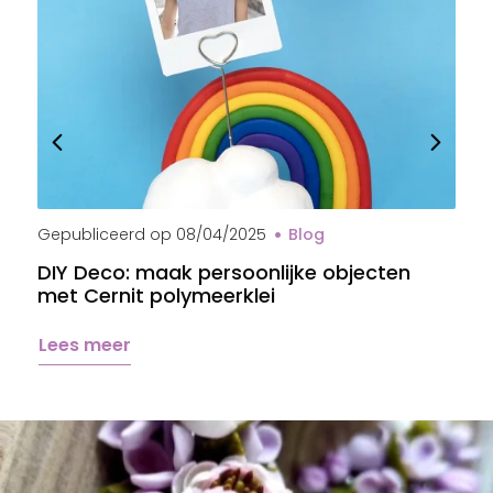
Gepubliceerd op
08/04/2025
Blog
G
DIY Deco: maak persoonlijke objecten
B
met Cernit polymeerklei
s
Lees meer