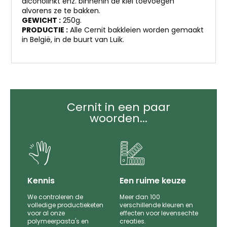
alcoholinkt enz. binnenin de klei toevoegen
alvorens ze te bakken.
GEWICHT :
250g.
PRODUCTIE :
Alle Cernit bakkleien worden gemaakt
in België, in de buurt van Luik.
Cernit in een paar
woorden...
it
Kennis
Een ruime keuze
We controleren de
Meer dan 100
le
volledige productieketen
verschillende kleuren en
voor al onze
effecten voor levensechte
polymeerpasta's en
creaties.