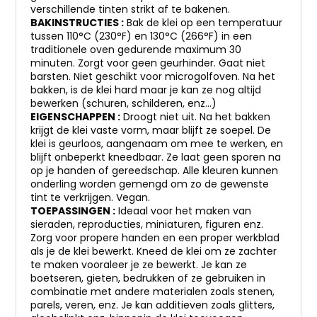
verschillende tinten strikt af te bakenen.
BAKINSTRUCTIES :
Bak de klei op een temperatuur
tussen 110°C (230°F) en 130°C (266°F) in een
traditionele oven gedurende maximum 30
minuten. Zorgt voor geen geurhinder. Gaat niet
barsten. Niet geschikt voor microgolfoven. Na het
bakken, is de klei hard maar je kan ze nog altijd
bewerken (schuren, schilderen, enz…)
EIGENSCHAPPEN :
Droogt niet uit. Na het bakken
krijgt de klei vaste vorm, maar blijft ze soepel. De
klei is geurloos, aangenaam om mee te werken, en
blijft onbeperkt kneedbaar. Ze laat geen sporen na
op je handen of gereedschap. Alle kleuren kunnen
onderling worden gemengd om zo de gewenste
tint te verkrijgen. Vegan.
TOEPASSINGEN :
Ideaal voor het maken van
sieraden, reproducties, miniaturen, figuren enz.
Zorg voor propere handen en een proper werkblad
als je de klei bewerkt. Kneed de klei om ze zachter
te maken vooraleer je ze bewerkt. Je kan ze
boetseren, gieten, bedrukken of ze gebruiken in
combinatie met andere materialen zoals stenen,
parels, veren, enz. Je kan additieven zoals glitters,