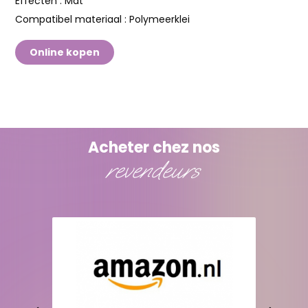
Effecten :
Mat
Compatibel materiaal :
Polymeerklei
Online kopen
Acheter chez nos
revendeurs