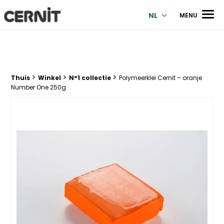
Cernit Une qualité haut de gamme pour des créations premi
Men
NL
MENU
>
>
>
Breadcrumb trail:
Thuis
Winkel
N°1 collectie
Polymeerklei Cernit – oranje
Number One 250g