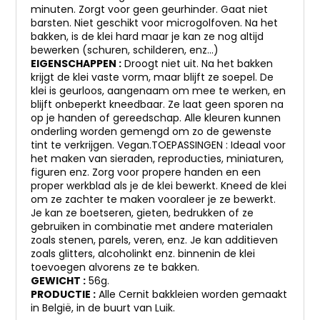
minuten. Zorgt voor geen geurhinder. Gaat niet
barsten. Niet geschikt voor microgolfoven. Na het
bakken, is de klei hard maar je kan ze nog altijd
bewerken (schuren, schilderen, enz…)
EIGENSCHAPPEN :
Droogt niet uit. Na het bakken
krijgt de klei vaste vorm, maar blijft ze soepel. De
klei is geurloos, aangenaam om mee te werken, en
blijft onbeperkt kneedbaar. Ze laat geen sporen na
op je handen of gereedschap. Alle kleuren kunnen
onderling worden gemengd om zo de gewenste
tint te verkrijgen. Vegan.TOEPASSINGEN : Ideaal voor
het maken van sieraden, reproducties, miniaturen,
figuren enz. Zorg voor propere handen en een
proper werkblad als je de klei bewerkt. Kneed de klei
om ze zachter te maken vooraleer je ze bewerkt.
Je kan ze boetseren, gieten, bedrukken of ze
gebruiken in combinatie met andere materialen
zoals stenen, parels, veren, enz. Je kan additieven
zoals glitters, alcoholinkt enz. binnenin de klei
toevoegen alvorens ze te bakken.
GEWICHT :
56g.
PRODUCTIE :
Alle Cernit bakkleien worden gemaakt
in België, in de buurt van Luik.