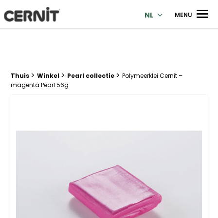
Cernit Une qualité haut de gamme pour des créations premi
Men
NL
MENU
>
>
>
Breadcrumb trail:
Thuis
Winkel
Pearl collectie
Polymeerklei Cernit –
magenta Pearl 56g