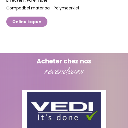
Effecten :
Parelmoer
Compatibel materiaal :
Polymeerklei
Online kopen
Acheter chez nos
revendeurs