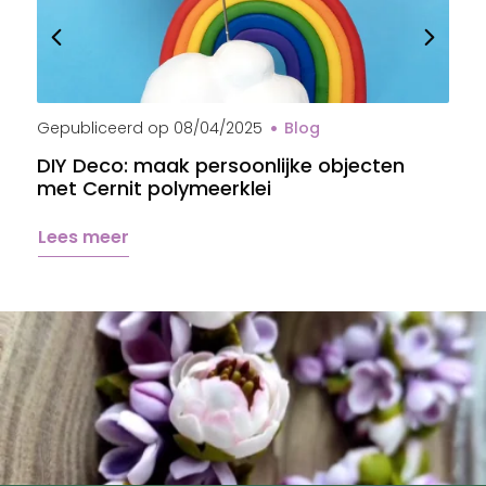
Gepubliceerd op
08/04/2025
Blog
G
DIY Deco: maak persoonlijke objecten
B
met Cernit polymeerklei
s
Lees meer