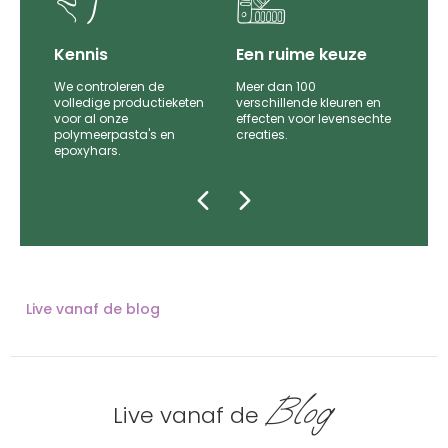
it
Kennis
Een ruime keuze
We controleren de
Meer dan 100
le
volledige productieketen
verschillende kleuren en
voor al onze
effecten voor levensechte
polymeerpasta's en
creaties.
epoxyhars.
Live vanaf de blog
Blog
Live vanaf de