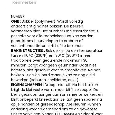
Kenmerken
NUMBER
ONE :
Bakklei (polymeer). Wordt volledig
ondoorzichtig na het bakken. De kleuren
veranderen niet. Het Number One assortiment is
geschikt voor alle technieken. Het kan worden
gebruikt om kleurverlopen te creëren of
verschillende tinten strikt af te bakenen.
BAKINSTRUCTIES :
Bak de klei op een temperatuur
tussen 110°C (230°F) en 130°C (266°F) in een
traditionele oven gedurende maximum 30
minuten. Zorgt voor geen geurhinder. Gaat niet
barsten. Niet geschikt voor microgolfoven. Na het
bakken, is de klei hard maar je kan ze nog altijd
bewerken (schuren, schilderen, enz…)
EIGENSCHAPPEN :
Droogt niet uit. Na het bakken
krijgt de klei vaste vorm, maar blijft ze soepel. De
klei is geurloos, aangenaam om mee te werken, en
blijft onbeperkt kneedbaar. Ze laat geen sporen na
op je handen of gereedschap. Alle kleuren kunnen
onderling worden gemengd om zo de gewenste
tint te verkrijgen. Vegan.TOEPASSINGEN : Ideaal voor