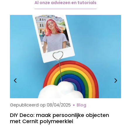
Al onze adviezen en tutorials
Gepubliceerd op
08/04/2025
Blog
G
DIY Deco: maak persoonlijke objecten
B
met Cernit polymeerklei
s