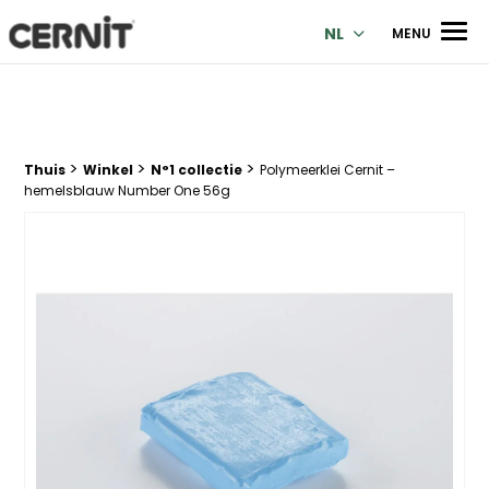
Cernit Une qualité haut de gamme pour des créations premi
Men
NL
MENU
>
>
>
Breadcrumb trail:
Thuis
Winkel
N°1 collectie
Polymeerklei Cernit –
hemelsblauw Number One 56g