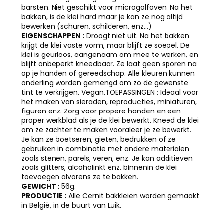
barsten. Niet geschikt voor microgolfoven. Na het
bakken, is de klei hard maar je kan ze nog altijd
bewerken (schuren, schilderen, enz…)
EIGENSCHAPPEN :
Droogt niet uit. Na het bakken
krijgt de klei vaste vorm, maar blijft ze soepel. De
klei is geurloos, aangenaam om mee te werken, en
blijft onbeperkt kneedbaar. Ze laat geen sporen na
op je handen of gereedschap. Alle kleuren kunnen
onderling worden gemengd om zo de gewenste
tint te verkrijgen. Vegan.TOEPASSINGEN : Ideaal voor
het maken van sieraden, reproducties, miniaturen,
figuren enz. Zorg voor propere handen en een
proper werkblad als je de klei bewerkt. Kneed de klei
om ze zachter te maken vooraleer je ze bewerkt.
Je kan ze boetseren, gieten, bedrukken of ze
gebruiken in combinatie met andere materialen
zoals stenen, parels, veren, enz. Je kan additieven
zoals glitters, alcoholinkt enz. binnenin de klei
toevoegen alvorens ze te bakken.
GEWICHT :
56g.
PRODUCTIE :
Alle Cernit bakkleien worden gemaakt
in België, in de buurt van Luik.