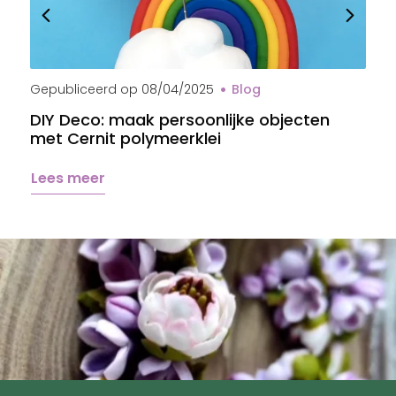
Gepubliceerd op
08/04/2025
Blog
G
DIY Deco: maak persoonlijke objecten
B
met Cernit polymeerklei
s
Lees meer