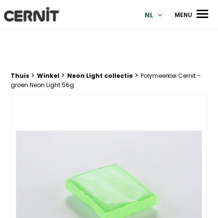
Cernit Une qualité haut de gamme pour des créations premi
Men
NL
MENU
>
>
>
Breadcrumb trail:
Thuis
Winkel
Neon Light collectie
Polymeerklei Cernit –
groen Neon Light 56g