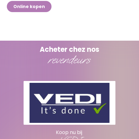
Online kopen
Acheter chez nos
revendeurs
Koop nu bij