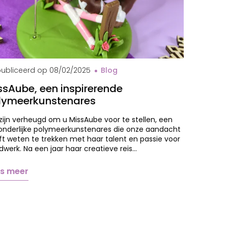
val MissAube
ubliceerd op
08/02/2025
Blog
ssAube, een inspirerende
lymeerkunstenares
ijn verheugd om u MissAube voor te stellen, een
zonderlijke polymeerkunstenares die onze aandacht
t weten te trekken met haar talent en passie voor
werk. Na een jaar haar creatieve reis…
s meer