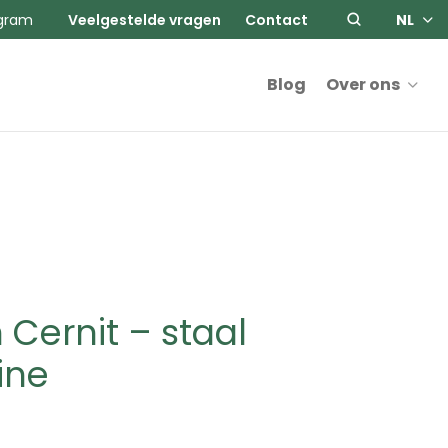
agram
Veelgestelde vragen
Contact
NL
Blog
Over ons
Cernit – staal
ine