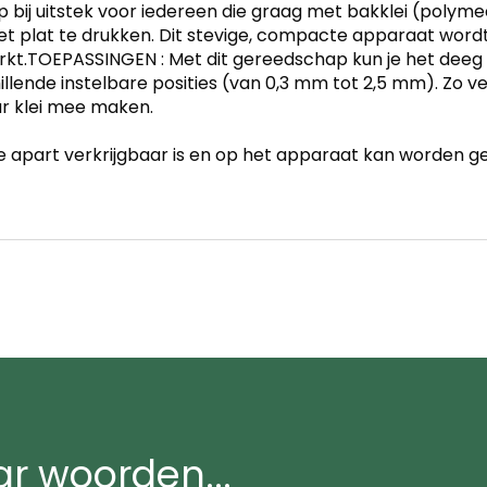
 bij uitstek voor iedereen die graag met bakklei (polym
t plat te drukken. Dit stevige, compacte apparaat wordt 
kt.TOEPASSINGEN : Met dit gereedschap kun je het deeg 
llende instelbare posities (van 0,3 mm tot 2,5 mm). Zo verk
ur klei mee maken.
e apart verkrijgbaar is en op het apparaat kan worden g
ar woorden...