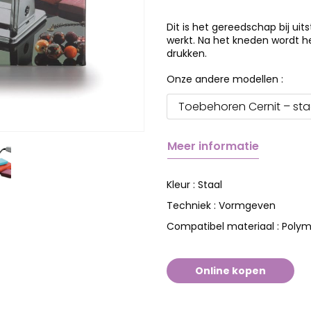
Dit is het gereedschap bij ui
werkt. Na het kneden wordt h
drukken.
Onze andere modellen :
Toebehoren Cernit – st
Meer informatie
Staal
Kleur :
Vormgeven
Techniek :
Polym
Compatibel materiaal :
Online kopen