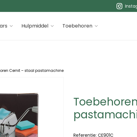
Inst
 premiums
ars
Hulpmiddel
Toebehoren
oren Cernit – staal pastamachine
Toebehoren 
pastamach
Referentie:
CE901C