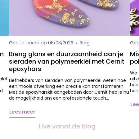
Che
Gepubliceerd op
08/03/2025
Blog
Gep
en
Breng glans en duurzaamheid aan je
Mi
sieraden van polymeerklei met Cernit
po
epoxyhars
We z
alet
uit
Liefhebbers van sieraden van polymeerklei weten hoe
heef
een mooie afwerking een creatie kan transformeren.
id
hand
Met de epoxyharskit aangeboden door Cernit heb je nu
de mogelijkheid om een professionele touch…
Lee
Lees meer
Live vanaf de blog