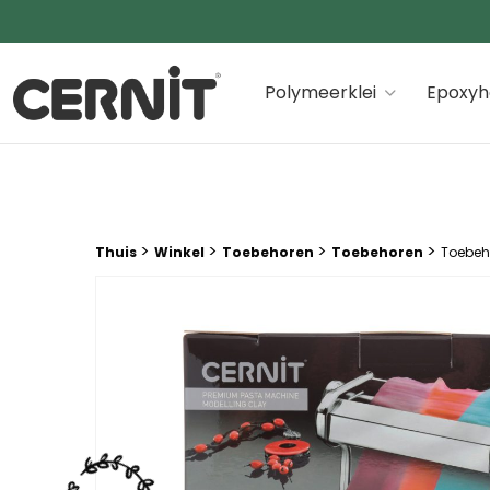
Cernit Une qualité haut de gamme pour des créations
Polymeerklei
Epoxyh
Breadcrumb trail:
>
>
>
>
Thuis
Winkel
Toebehoren
Toebehoren
Toebeh