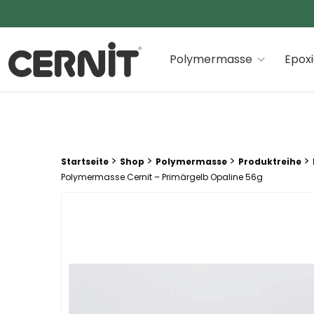
Cernit Une qualité haut de gamme pour des créations
Polymermasse
Epox
Breadcrumb Trail:
>
>
>
>
Startseite
Shop
Polymermasse
Produktreihe
Polymermasse Cernit – Primärgelb Opaline 56g