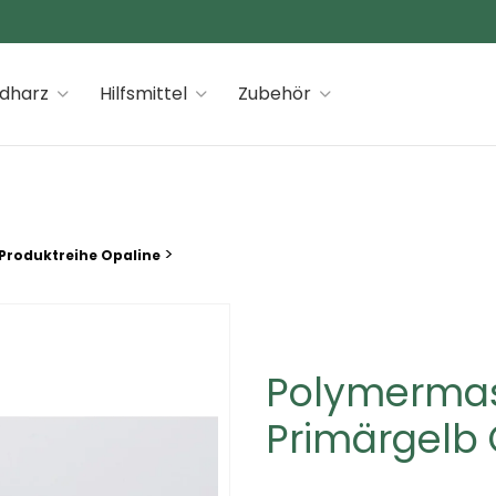
 premiums
idharz
Hilfsmittel
Zubehör
>
Produktreihe Opaline
Polymermas
Primärgelb 