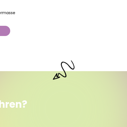
ermasse
ahren?