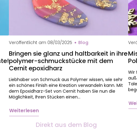
Che
Veröffentlicht am
08/03/2025
Blog
Verö
Bringen sie glanz und haltbarkeit in ihre
Mi
te!
polymer-schmuckstücke mit dem
Po
Cernit epoxidharz
Wir 
auß
Liebhaber von Schmuck aus Polymer wissen, wie sehr
Tale
ein schönes Finish eine Kreation verwandeln kann. Mit
bege
dem Epoxidharz-Set von Cernit haben Sie nun die
Möglichkeit, Ihren Stücken einen…
Wei
Weiterlesen
Direkt aus dem Blog