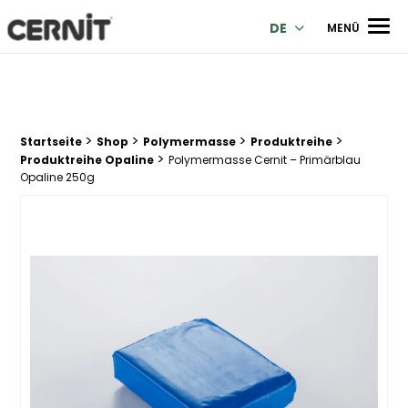
Cernit Une qualité haut de gamme pour des créations premi
Men
DE
MENÜ
>
>
>
>
Breadcrumb Trail:
Startseite
Shop
Polymermasse
Produktreihe
>
Produktreihe Opaline
Polymermasse Cernit – Primärblau
Opaline 250g