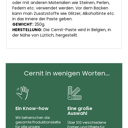
oder mit anderen Materialien wie Steinen, Perlen,
Federn etc. verwendet werden. Vor dem Backen
kann man Zusatzstoffe wie Glitzer, Alkoholtinte etc.
in das Innere der Paste geben.
GEWICHT:
250g.
HERSTELLUNG:
Die Cernit-Paste wird in Belgien, in
der Nähe von Lüttich, hergestellt.
Cernit in wenigen Worten...
Ein Know-how
Eine große
Auswahl
Wir beherrschen die
gesamte Produktionskette
Über 100 verschiedene
für alle unsere
nd
Farben und Effekte für