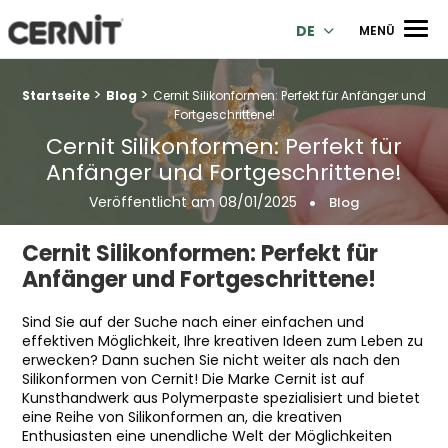
Cernit Une qualité haut de gamme pour des créations premi
Men
DE
MENÜ
>
>
Breadcrumb Trail:
Startseite
Blog
Cernit Silikonformen: Perfekt für Anfänger und
Fortgeschrittene!
Cernit Silikonformen: Perfekt für
Anfänger und Fortgeschrittene!
Veröffentlicht am
08/01/2025
Blog
Cernit Silikonformen: Perfekt für
Anfänger und Fortgeschrittene!
Sind Sie auf der Suche nach einer einfachen und
effektiven Möglichkeit, Ihre kreativen Ideen zum Leben zu
erwecken? Dann suchen Sie nicht weiter als nach den
Silikonformen von Cernit! Die Marke Cernit ist auf
Kunsthandwerk aus Polymerpaste spezialisiert und bietet
eine Reihe von Silikonformen an, die kreativen
Enthusiasten eine unendliche Welt der Möglichkeiten