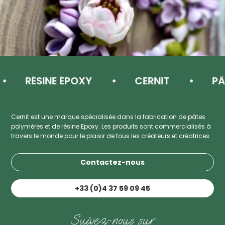
RÉSINE ÉPOXY
CERNIT
PÂ
Cernit est une marque spécialisée dans la fabrication de pâtes
polymères et de résine Epoxy. Les produits sont commercialisés à
travers le monde pour le plaisir de tous les créateurs et créatrices.
Contactez-nous
+33 (0)4 37 59 09 45
Suivez-nous sur