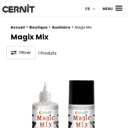
Cernit Une qualité haut de gamme pour des créations premi
Men
FR
MENU
>
>
>
Fil d'Ariane :
Accueil
Boutique
Auxiliaire
Magix Mix
Magix Mix
Filtrer
1 Produits