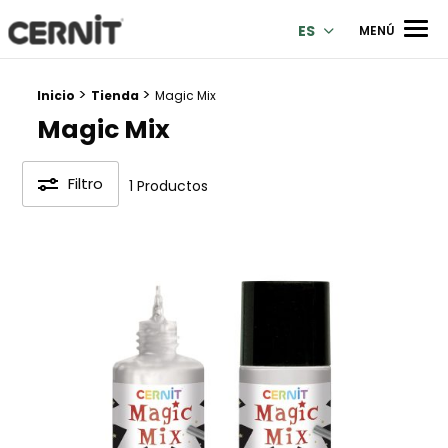
Cernit Une qualité haut de gamme pour des créations premi
Men
ES
MENÚ
>
>
Breadcrumb trail:
Inicio
Tienda
Magic Mix
Magic Mix
Filtro
1 Productos