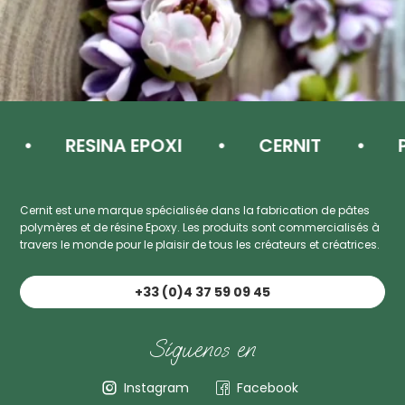
RESINA EPOXI
CERNIT
P
Cernit est une marque spécialisée dans la fabrication de pâtes
polymères et de résine Epoxy. Les produits sont commercialisés à
travers le monde pour le plaisir de tous les créateurs et créatrices.
+33 (0)4 37 59 09 45
Síguenos en
Instagram
Facebook