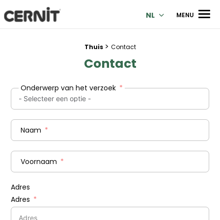
Cernit Une qualité haut de gamme pour des créations premi
Men
NL
MENU
>
Breadcrumb trail:
Thuis
Contact
Contact
Onderwerp van het verzoek
Naam
Voornaam
Adres
Adres